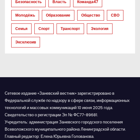
Безопасность
Власть
Команда47
п
Молодёжь
Образование
Общество
СВО
и
Семья
Спорт
Транспорт
Экология
с
Эксклюзив
я
м
Сетевое издание «Заневский вестник» зарегистрировано в
Федеральной службе по надзору в сфере связи, информационных
технологий и массовых коммуникаций 10 июня 2025 года.
Свидетельство о регистрации Эл № ФС77-89681.
Учредитель: администрация Заневского городского поселения
Всеволожского муниципального района Ленинградской области.
Главный редактор: Елена Юрьевна Голованова.