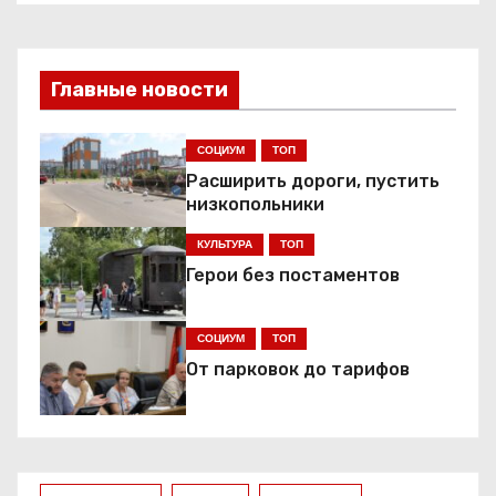
в
и
Главные новости
г
СОЦИУМ
ТОП
а
Расширить дороги, пустить
ц
низкопольники
КУЛЬТУРА
ТОП
и
Герои без постаментов
я
СОЦИУМ
ТОП
п
От парковок до тарифов
о
з
а