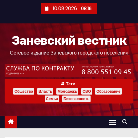
П
10.08.2026
08:16
е
р
е
Заневский вестник
й
т
Сетевое издание Заневского городского поселения
и
к
с
о
Теги
д
Общество
Власть
Молодёжь
СВО
Образование
е
Семья
Безопасность
р
ж
и
м