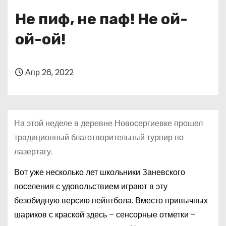
о
Не пиф, не паф! Не ой-
м
у
ой-ой!
Апр 26, 2022
На этой неделе в деревне Новосергиевке прошел
традиционный благотворительный турнир по
лазертагу.
Вот уже несколько лет школьники Заневского
поселения с удовольствием играют в эту
безобидную версию пейнтбола. Вместо привычных
шариков с краской здесь – сенсорные отметки –