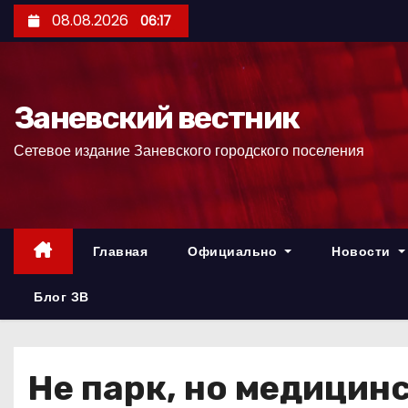
П
08.08.2026
06:17
е
р
е
Заневский вестник
й
т
Сетевое издание Заневского городского поселения
и
к
с
о
Главная
Официально
Новости
д
е
Блог ЗВ
р
ж
и
Не парк, но медицин
м