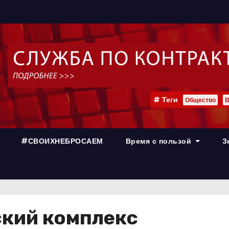
Теги
Общество
В
#СВОИХНЕБРОСАЕМ
Время с пользой
З
ский комплекс