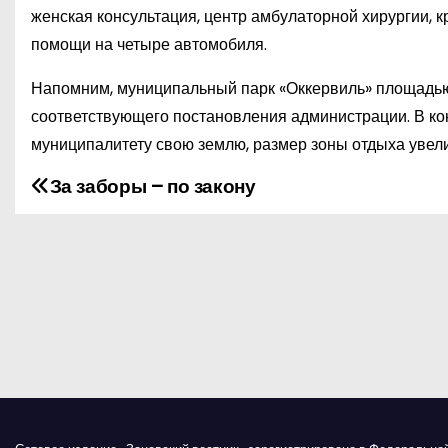
женская консультация, центр амбулаторной хирургии, 
помощи на четыре автомобиля.
Напомним, муниципальный парк «Оккервиль» площадью 
соответствующего постановления администрации. В кон
муниципалитету свою землю, размер зоны отдыха увелич
За заборы – по закону
Н
а
в
и
г
а
ц