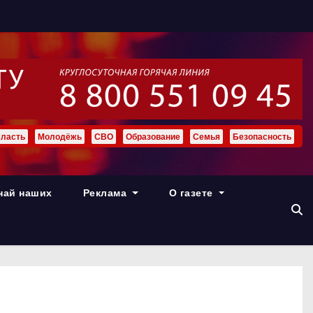
ласть
Молодёжь
СВО
Образование
Семья
Безопасность
най наших
Реклама
О газете