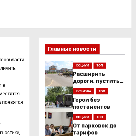
Главные новости
Ленобласти
СОЦИУМ
ТОП
еличить
Расширить
дороги, пустить
и в
низкопольники
КУЛЬТУРА
ТОП
зместятся
Герои без
а появятся
постаментов
СОЦИУМ
ТОП
с
От парковок до
гностики,
тарифов