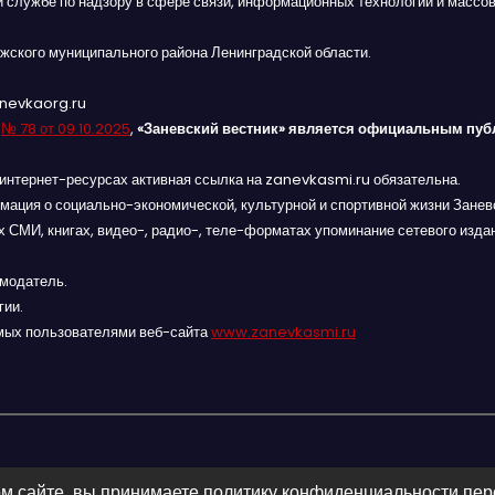
й службе по надзору в сфере связи, информационных технологий и массов
жского муниципального района Ленинградской области.
anevkaorg.ru
я
№ 78 от 09.10.2025
,
«Заневский вестник» является официальным пуб
интернет-ресурсах активная ссылка на zanevkasmi.ru обязательна.
мация о социально-экономической, культурной и спортивной жизни Заневс
 СМИ, книгах, видео-, радио-, теле-форматах упоминание сетевого изда
амодатель.
гии.
мых пользователями веб-сайта
www.zanevkasmi.ru
м сайте, вы принимаете политику конфиденциальности пе