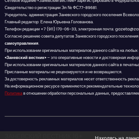
Сетевое издание «Заневский вестник» зарегистрировано в Федерально
Свидетельство о регистрации Эл № ФС77-89681.
и
Учредитель: администрация Заневского городского поселения Всеволо
Главный редактор: Елена Юрьевна Голованова.
я
Телефон редакции +7 (911) 170-06-33, электронная почта: gazeta@z
п
Согласно решению совета депутатов Заневского городского поселени
самоуправления
.
о
При использовании оригинальных материалов данного сайта на любых 
«Заневский вестник»
– это оперативные новости и достоверная инфор
з
При использовании оригинальных материалов данного сайта в печатных
Присланные материалы не рецензируются и не возвращаются.
а
За достоверность рекламных материалов несет ответственность рекл
На информационном ресурсе применяются рекомендательные техноло
п
Политика
в отношении обработки персональных данных, предоставляе
и
с
я
ЗАНЕВСКИЙ ВЕСТНИК 16+
Находясь на данно