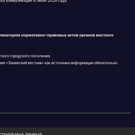
ых коммуникаций 10 июня 2025 года.
ликатором нормативно-правовых актов органов местного
кого городского поселения.
ния «Заневский вестник» как источника информации обязательно.
рсональных данных.