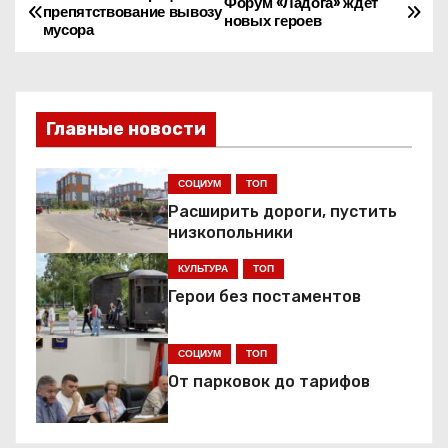
Н
Форум «Ладога» ждёт
препятствование вывозу
новых героев
мусора
а
в
и
Главные новости
г
СОЦИУМ
ТОП
а
Расширить дороги, пустить
низкопольники
ц
КУЛЬТУРА
ТОП
и
Герои без постаментов
я
СОЦИУМ
ТОП
п
От парковок до тарифов
о