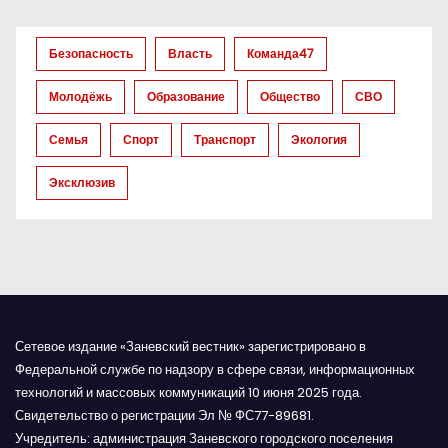
з
а
Безопасность
Власть
Команда47
п
Молодёжь
Образование
Общество
СВО
и
Семья
Спорт
Транспорт
Экология
с
Эксклюзив
я
м
Сетевое издание «Заневский вестник» зарегистрировано в
Федеральной службе по надзору в сфере связи, информационных
технологий и массовых коммуникаций 10 июня 2025 года.
Свидетельство о регистрации Эл № ФС77-89681.
Учредитель: администрация Заневского городского поселения