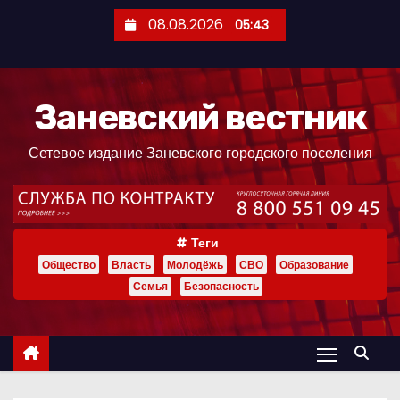
П
08.08.2026
05:43
е
р
е
Заневский вестник
й
т
Сетевое издание Заневского городского поселения
и
к
с
о
Теги
д
Общество
Власть
Молодёжь
СВО
Образование
е
Семья
Безопасность
р
ж
и
м