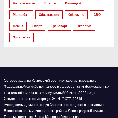
а
Безопасность
Власть
Команда47
п
Молодёжь
Образование
Общество
СВО
и
Семья
Спорт
Транспорт
Экология
с
Эксклюзив
я
м
Сетевое издание «Заневский вестник» зарегистрировано в
Федеральной службе по надзору в сфере связи, информационных
технологий и массовых коммуникаций 10 июня 2025 года.
Свидетельство о регистрации Эл № ФС77-89681.
Учредитель: администрация Заневского городского поселения
Всеволожского муниципального района Ленинградской области.
Главный редактор: Елена Юрьевна Голованова.