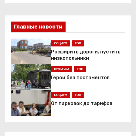
а
в
и
Главные новости
г
СОЦИУМ
ТОП
а
Расширить дороги, пустить
низкопольники
ц
КУЛЬТУРА
ТОП
и
Герои без постаментов
я
СОЦИУМ
ТОП
п
От парковок до тарифов
о
з