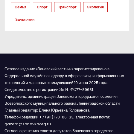
п
Семья
Спорт
Транспорт
Экология
и
Эксклюзив
с
я
м
Сетевое издание «Заневский вестник» зарегистрировано в
Федеральной службе по надзору в сфере связи, информационных
технологий и массовых коммуникаций 10 июня 2025 года.
Свидетельство о регистрации Эл № ФС77-89681.
Учредитель: администрация Заневского городского поселения
Всеволожского муниципального района Ленинградской области.
Главный редактор: Елена Юрьевна Голованова.
Телефон редакции +7 (911) 170-06-33, электронная почта:
gazeta@zanevkaorg.ru
Согласно решению совета депутатов Заневского городского