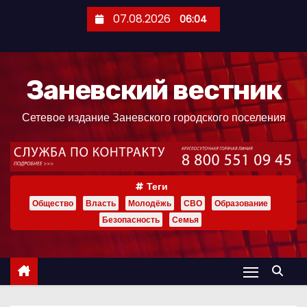
П
07.08.2026
06:04
е
р
е
Заневский вестник
й
т
Сетевое издание Заневского городского поселения
и
к
с
о
Теги
д
Общество
Власть
Молодёжь
СВО
Образование
е
Безопасность
Семья
р
ж
и
м