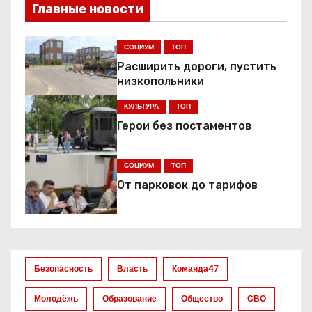
в
Главные новости
и
СОЦИУМ
ТОП
г
Расширить дороги, пустить
низкопольники
а
КУЛЬТУРА
ТОП
ц
Герои без постаментов
и
СОЦИУМ
ТОП
я
От парковок до тарифов
п
о
з
Безопасность
Власть
Команда47
а
Молодёжь
Образование
Общество
СВО