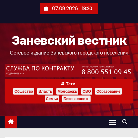
П
07.08.2026
18:20
е
р
е
Заневский вестник
й
т
Сетевое издание Заневского городского поселения
и
к
с
о
Теги
д
Общество
Власть
Молодёжь
СВО
Образование
е
Семья
Безопасность
р
ж
и
м