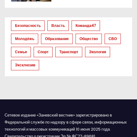
з
а
Безопасность
Власть
Команда47
п
Молодёжь
Образование
Общество
СВО
и
Семья
Спорт
Транспорт
Экология
с
Эксклюзив
я
м
Сетевое издание «Заневский вестник» зарегистрировано в
Федеральной службе по надзору в сфере связи, информационных
технологий и массовых коммуникаций 10 июня 2025 года.
Свидетельство о регистрации Эл № ФС77-89681.