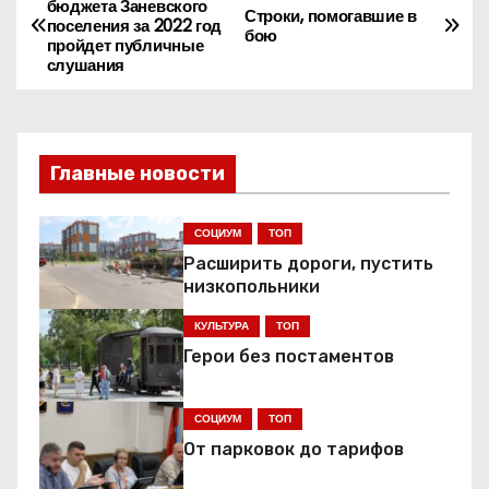
бюджета Заневского
Строки, помогавшие в
поселения за 2022 год
а
бою
пройдет публичные
слушания
в
и
Главные новости
г
а
СОЦИУМ
ТОП
Расширить дороги, пустить
ц
низкопольники
и
КУЛЬТУРА
ТОП
я
Герои без постаментов
п
СОЦИУМ
ТОП
о
От парковок до тарифов