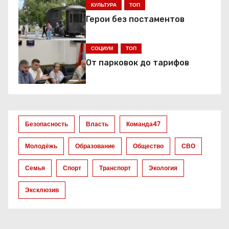
ц
КУЛЬТУРА
ТОП
Герои без постаментов
и
я
СОЦИУМ
ТОП
От парковок до тарифов
п
о
з
Безопасность
Власть
Команда47
а
Молодёжь
Образование
Общество
СВО
п
Семья
Спорт
Транспорт
Экология
и
Эксклюзив
с
я