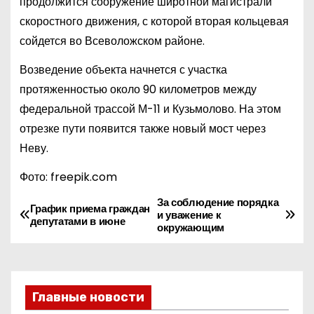
продолжится сооружение широтной магистрали
скоростного движения, с которой вторая кольцевая
сойдется во Всеволожском районе.
Возведение объекта начнется с участка
протяженностью около 90 километров между
федеральной трассой М-11 и Кузьмолово. На этом
отрезке пути появится также новый мост через
Неву.
Фото: freepik.com
За соблюдение порядка
Н
График приема граждан
и уважение к
депутатами в июне
окружающим
а
в
и
Главные новости