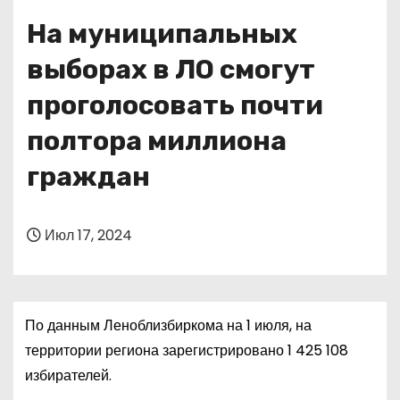
о
На муниципальных
м
у
выборах в ЛО смогут
проголосовать почти
полтора миллиона
граждан
Июл 17, 2024
По данным Леноблизбиркома на 1 июля, на
территории региона зарегистрировано 1 425 108
избирателей.