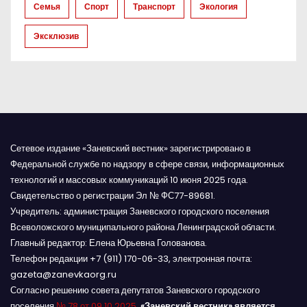
и
Семья
Спорт
Транспорт
Экология
с
Эксклюзив
я
м
Сетевое издание «Заневский вестник» зарегистрировано в
Федеральной службе по надзору в сфере связи, информационных
технологий и массовых коммуникаций 10 июня 2025 года.
Свидетельство о регистрации Эл № ФС77-89681.
Учредитель: администрация Заневского городского поселения
Всеволожского муниципального района Ленинградской области.
Главный редактор: Елена Юрьевна Голованова.
Телефон редакции +7 (911) 170-06-33, электронная почта:
gazeta@zanevkaorg.ru
Согласно решению совета депутатов Заневского городского
поселения
№ 78 от 09.10.2025
,
«Заневский вестник» является