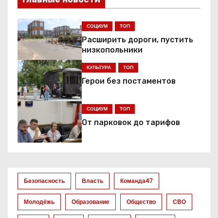
и
г
СОЦИУМ
ТОП
а
Расширить дороги, пустить
низкопольники
ц
КУЛЬТУРА
ТОП
и
Герои без постаментов
я
СОЦИУМ
ТОП
п
От парковок до тарифов
о
з
а
Безопасность
Власть
Команда47
п
Молодёжь
Образование
Общество
СВО