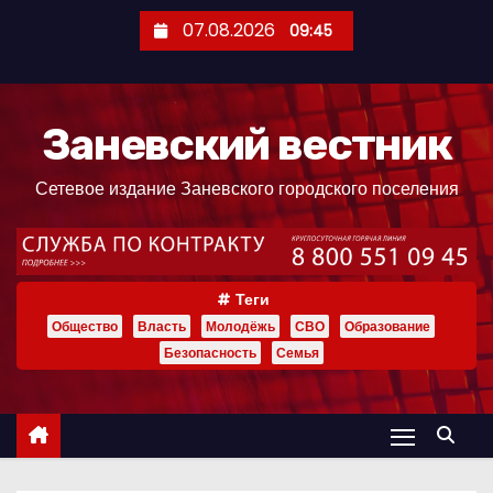
П
07.08.2026
09:45
е
р
е
Заневский вестник
й
т
Сетевое издание Заневского городского поселения
и
к
с
о
Теги
д
Общество
Власть
Молодёжь
СВО
Образование
е
Безопасность
Семья
р
ж
и
м