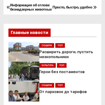
Информация об отлове
Н
Просто, быстро, удобно
безнадзорных животных
а
в
Главные новости
и
г
СОЦИУМ
ТОП
Расширить дороги, пустить
а
низкопольники
ц
КУЛЬТУРА
ТОП
Герои без постаментов
и
я
СОЦИУМ
ТОП
От парковок до тарифов
п