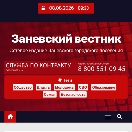
П
08.08.2026
09:33
е
р
е
Заневский вестник
й
т
Сетевое издание Заневского городского поселения
и
к
с
о
Теги
д
Общество
Власть
Молодёжь
СВО
Образование
е
Семья
Безопасность
р
ж
и
м