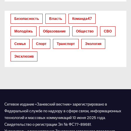
о
з
Безопасность
Власть
Команда47
а
Молодёжь
Образование
Общество
СВО
п
Семья
Спорт
Транспорт
Экология
и
Эксклюзив
с
я
м
Сетевое издание «Заневский вестник» зарегистрировано в
Федеральной службе по надзору в сфере связи, информационных
технологий и массовых коммуникаций 10 июня 2025 года.
Свидетельство о регистрации Эл № ФС77-89681.