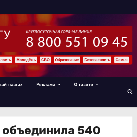
ласть
Молодёжь
СВО
Образование
Безопасность
Семья
най наших
Реклама
О газете
 объединила 540