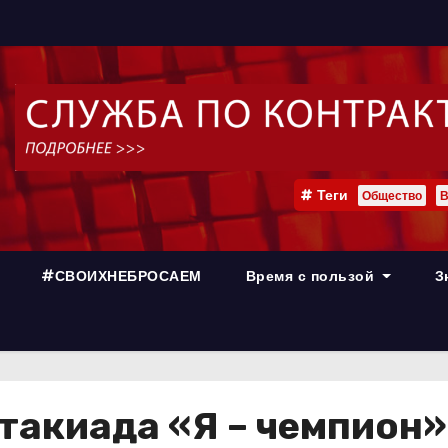
Теги
Общество
В
#СВОИХНЕБРОСАЕМ
Время с пользой
З
такиада «Я – чемпион»