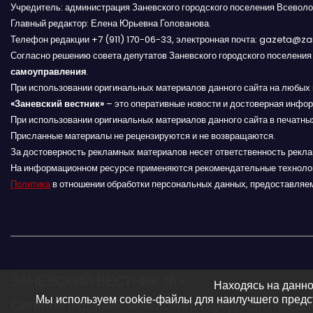
Учредитель: администрация Заневского городского поселения Всеволо
а
Главный редактор: Елена Юрьевна Голованова.
Телефон редакции +7 (911) 170-06-33, электронная почта: gazeta@z
ц
Согласно решению совета депутатов Заневского городского поселени
и
самоуправления
.
При использовании оригинальных материалов данного сайта на любых 
я
«Заневский вестник»
– это оперативные новости и достоверная инфор
При использовании оригинальных материалов данного сайта в печатных
п
Присланные материалы не рецензируются и не возвращаются.
За достоверность рекламных материалов несет ответственность рекл
о
На информационном ресурсе применяются рекомендательные техноло
Политика
в отношении обработки персональных данных, предоставляе
з
а
п
и
ЗАНЕВСКИЙ ВЕСТНИК 16+
Находясь на данно
Мы используем cookie-файлы для наилучшего предст
Сетевое издание Заневского городского посе
с