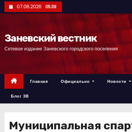
П
07.08.2026
05:39
е
р
е
Заневский вестник
й
т
Сетевое издание Заневского городского поселения
и
к
с
о
Главная
Официально
Новости
д
е
Блог ЗВ
р
ж
и
Муниципальная спар
м