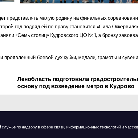
удет представлять малую родину на финальных соревновани
орой год подряд ей по праву становится «Сила Оккервиля
заняли «Семь столиц» Кудровского ЦО № 1, а бронзу завоев
 и проявленный боевой дух кубки, медали, грамоты и сувен
Ленобласть подготовила градостроител
основу под возведение метро в Кудрово
й службе по надзору в сфере связи, информационных технологий и массов