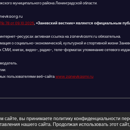
жского муниципального района Ленинградской области.
anevkaorg.ru
я
№ 78 от 09.10.2025
,
«Заневский вестник» является официальным пуб
интернет-ресурсах активная ссылка на zanevkasmi.ru обязательна.
мация о социально-экономической, культурной и спортивной жизни Заневс
 СМИ, книгах, видео-, радио-, теле-форматах упоминание сетевого изда
амодатель.
гии.
мых пользователями веб-сайта
www.zanevkasmi.ru
м сайте, вы принимаете политику конфиденциальности пе
авления нашего сайта. Продолжая использовать этот сайт,
ления