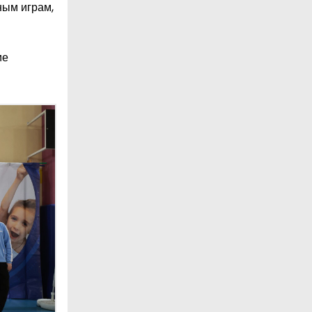
ным играм,
ие