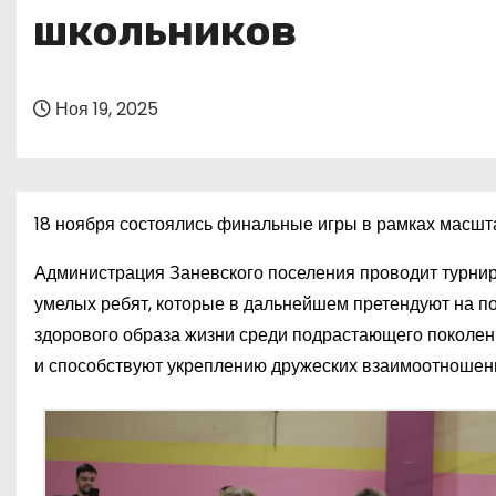
о
школьников
м
у
Ноя 19, 2025
18 ноября состоялись финальные игры в рамках масшт
Администрация Заневского поселения проводит турнир 
умелых ребят, которые в дальнейшем претендуют на п
здорового образа жизни среди подрастающего поколени
и способствуют укреплению дружеских взаимоотношен