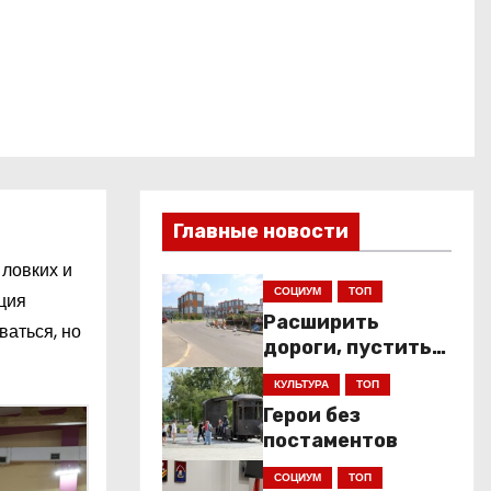
Главные новости
 ловких и
СОЦИУМ
ТОП
ция
Расширить
ваться, но
дороги, пустить
низкопольники
КУЛЬТУРА
ТОП
Герои без
постаментов
СОЦИУМ
ТОП