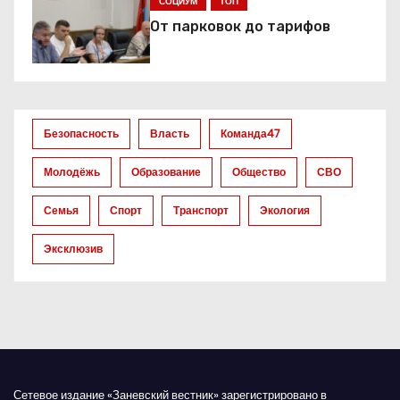
СОЦИУМ
ТОП
п
От парковок до тарифов
о
з
а
Безопасность
Власть
Команда47
п
Молодёжь
Образование
Общество
СВО
и
Семья
Спорт
Транспорт
Экология
с
Эксклюзив
я
м
Сетевое издание «Заневский вестник» зарегистрировано в