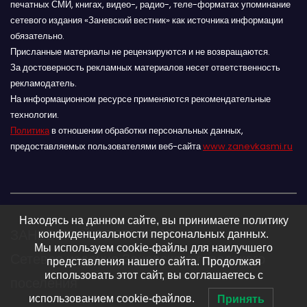
печатных СМИ, книгах, видео-, радио-, теле-форматах упоминание
сетевого издания «Заневский вестник» как источника информации
обязательно.
Присланные материалы не рецензируются и не возвращаются.
За достоверность рекламных материалов несет ответственность
рекламодатель.
На информационном ресурсе применяются рекомендательные
технологии.
Политика
в отношении обработки персональных данных,
предоставляемых пользователями веб-сайта
www.zanevkasmi.ru
Находясь на данном сайте, вы принимаете политику
ЗАНЕВСКИЙ ВЕСТНИК 16+
конфиденциальности персональных данных.
Мы используем cookie-файлы для наилучшего
Сетевое издание Заневского городского
представления нашего сайта. Продолжая
использовать этот сайт, вы соглашаетесь с
поселения
использованием cookie-файлов.
Принять