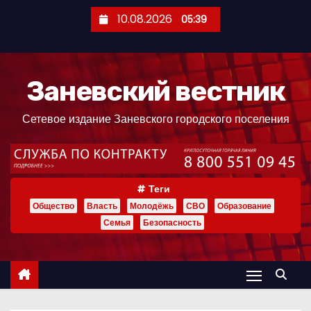
П
10.08.2026
05:39
е
р
е
Заневский вестник
й
т
Сетевое издание Заневского городского поселения
и
к
с
о
Теги
д
Общество
Власть
Молодёжь
СВО
Образование
е
Семья
Безопасность
р
ж
и
м