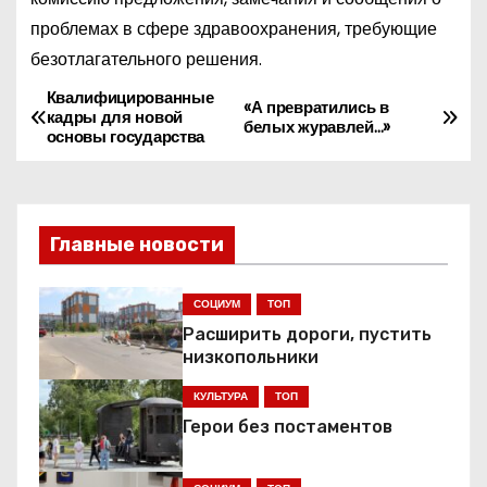
проблемах в сфере здравоохранения, требующие
безотлагательного решения.
Квалифицированные
Н
«А превратились в
кадры для новой
белых журавлей…»
основы государства
а
в
и
Главные новости
г
СОЦИУМ
ТОП
а
Расширить дороги, пустить
низкопольники
ц
КУЛЬТУРА
ТОП
и
Герои без постаментов
я