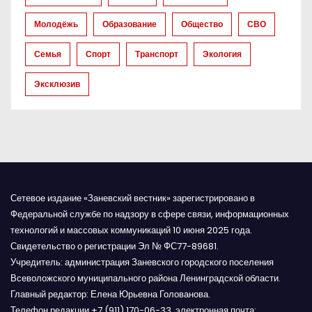
п
Молодёжь
Образование
Общество
СВО
и
Семья
Спорт
Транспорт
Экология
с
Эксклюзив
я
м
Сетевое издание «Заневский вестник» зарегистрировано в
Федеральной службе по надзору в сфере связи, информационных
технологий и массовых коммуникаций 10 июня 2025 года.
Свидетельство о регистрации Эл № ФС77-89681.
Учредитель: администрация Заневского городского поселения
Всеволожского муниципального района Ленинградской области.
Главный редактор: Елена Юрьевна Голованова.
Телефон редакции +7 (911) 170-06-33, электронная почта: