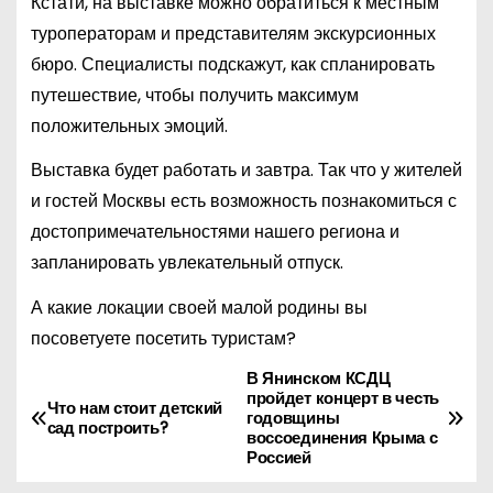
Кстати, на выставке можно обратиться к местным
туроператорам и представителям экскурсионных
бюро. Специалисты подскажут, как спланировать
путешествие, чтобы получить максимум
положительных эмоций.
Выставка будет работать и завтра. Так что у жителей
и гостей Москвы есть возможность познакомиться с
достопримечательностями нашего региона и
запланировать увлекательный отпуск.
А какие локации своей малой родины вы
посоветуете посетить туристам?
В Янинском КСДЦ
Н
пройдет концерт в честь
Что нам стоит детский
годовщины
а
сад построить?
воссоединения Крыма с
Россией
в