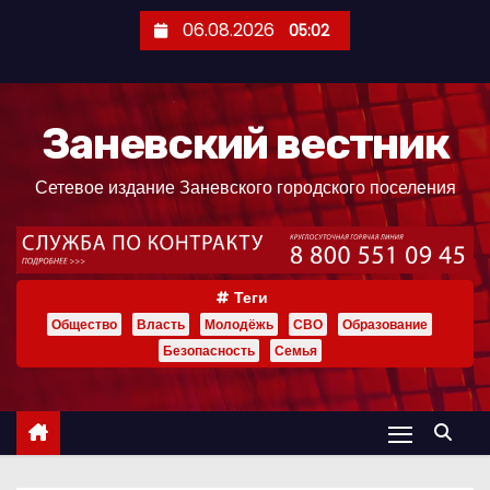
П
06.08.2026
05:02
е
р
е
Заневский вестник
й
т
Сетевое издание Заневского городского поселения
и
к
с
о
Теги
д
Общество
Власть
Молодёжь
СВО
Образование
е
Безопасность
Семья
р
ж
и
м