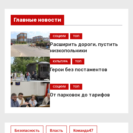
и
Главные новости
г
а
СОЦИУМ
ТОП
Расширить дороги, пустить
ц
низкопольники
и
КУЛЬТУРА
ТОП
я
Герои без постаментов
п
СОЦИУМ
ТОП
о
От парковок до тарифов
з
а
Безопасность
Власть
Команда47