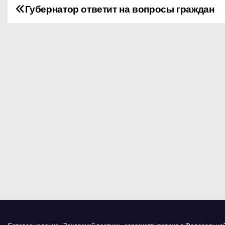
Губернатор ответит на вопросы граждан
Н
а
в
и
г
а
ц
и
я
п
о