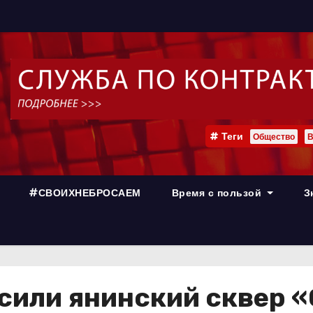
Теги
Общество
В
#СВОИХНЕБРОСАЕМ
Время с пользой
З
сили янинский сквер 