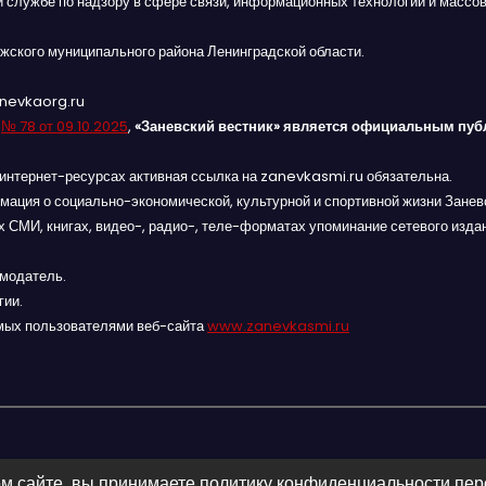
й службе по надзору в сфере связи, информационных технологий и массов
жского муниципального района Ленинградской области.
anevkaorg.ru
я
№ 78 от 09.10.2025
,
«Заневский вестник» является официальным пуб
интернет-ресурсах активная ссылка на zanevkasmi.ru обязательна.
мация о социально-экономической, культурной и спортивной жизни Заневс
 СМИ, книгах, видео-, радио-, теле-форматах упоминание сетевого изда
амодатель.
гии.
мых пользователями веб-сайта
www.zanevkasmi.ru
м сайте, вы принимаете политику конфиденциальности пе