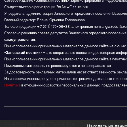
Сетевое издание «Заневский вестник» зарегистрировано в Федерально
Свидетельство о регистрации Эл № ФС77-89681.
з
Учредитель: администрация Заневского городского поселения Всеволо
Главный редактор: Елена Юрьевна Голованова.
а
Телефон редакции +7 (911) 170-06-33, электронная почта: gazeta@z
п
Согласно решению совета депутатов Заневского городского поселени
самоуправления
.
и
При использовании оригинальных материалов данного сайта на любых 
«Заневский вестник»
– это оперативные новости и достоверная инфор
с
При использовании оригинальных материалов данного сайта в печатных
Присланные материалы не рецензируются и не возвращаются.
я
За достоверность рекламных материалов несет ответственность рекл
На информационном ресурсе применяются рекомендательные техноло
м
Политика
в отношении обработки персональных данных, предоставляе
ЗАНЕВСКИЙ ВЕСТНИК 16+
Находясь на данно