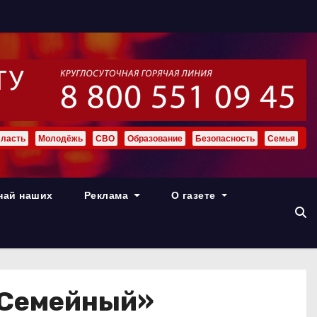
ласть
Молодёжь
СВО
Образование
Безопасность
Семья
най наших
Реклама
О газете
«Семейный»