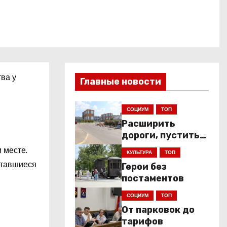
ва у
Главные новости
СОЦИУМ
ТОП
Расширить
дороги, пустить
низкопольники
 месте.
КУЛЬТУРА
ТОП
ставшиеся
Герои без
постаментов
СОЦИУМ
ТОП
От парковок до
тарифов