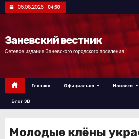
П
06.08.2026
04:58
е
р
е
Заневский вестник
й
т
Сетевое издание Заневского городского поселения
и
к
с
о
Главная
Официально
Новости
д
е
Блог ЗВ
р
ж
и
Молодые клёны укра
м