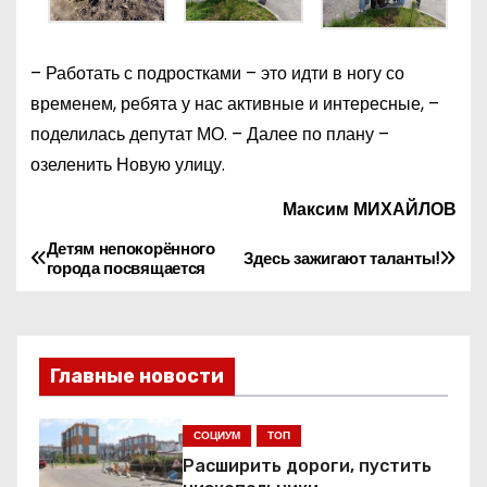
– Работать с подростками – это идти в ногу со
временем, ребята у нас активные и интересные, –
поделилась депутат МО. – Далее по плану –
озеленить Новую улицу.
Максим МИХАЙЛОВ
Детям непокорённого
Н
Здесь зажигают таланты!
города посвящается
а
в
Главные новости
и
г
СОЦИУМ
ТОП
Расширить дороги, пустить