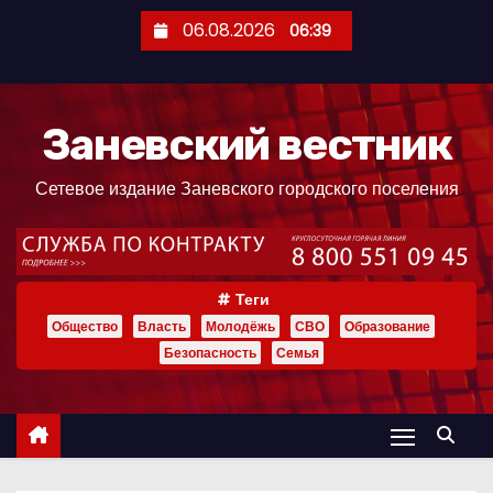
П
06.08.2026
06:39
е
р
е
Заневский вестник
й
т
Сетевое издание Заневского городского поселения
и
к
с
о
Теги
д
Общество
Власть
Молодёжь
СВО
Образование
е
Безопасность
Семья
р
ж
и
м