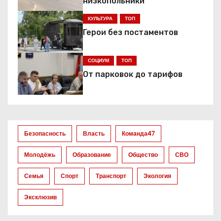
а
низкопольники
ц
КУЛЬТУРА
ТОП
Герои без постаментов
и
я
СОЦИУМ
ТОП
От парковок до тарифов
п
о
з
Безопасность
Власть
Команда47
а
Молодёжь
Образование
Общество
СВО
п
Семья
Спорт
Транспорт
Экология
и
Эксклюзив
с