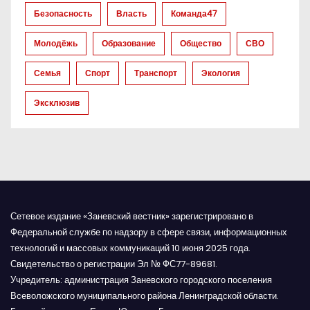
а
Безопасность
Власть
Команда47
п
Молодёжь
Образование
Общество
СВО
и
Семья
Спорт
Транспорт
Экология
с
Эксклюзив
я
м
Сетевое издание «Заневский вестник» зарегистрировано в
Федеральной службе по надзору в сфере связи, информационных
технологий и массовых коммуникаций 10 июня 2025 года.
Свидетельство о регистрации Эл № ФС77-89681.
Учредитель: администрация Заневского городского поселения
Всеволожского муниципального района Ленинградской области.