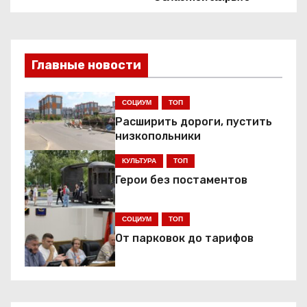
в
и
Главные новости
г
СОЦИУМ
ТОП
а
Расширить дороги, пустить
ц
низкопольники
КУЛЬТУРА
ТОП
и
Герои без постаментов
я
СОЦИУМ
ТОП
п
От парковок до тарифов
о
з