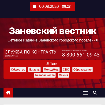
П
06.08.2026
09:23
е
р
е
Заневский вестник
й
т
Сетевое издание Заневского городского поселения
и
к
с
о
Теги
д
Общество
Власть
Молодёжь
СВО
Образование
е
Безопасность
Семья
р
ж
и
м