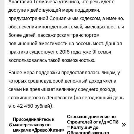
Анастасия Толмачева уточнила, что речь идет о
доступе к действующей мере поддержки,
предусмотренной Социальным кодексом, а именно,
обеспечении многодетных семей, имеющих шесть и
более детей, пассажирским транспортом
повышенной вместимости на восемь мест. Данная
практика существует с 2016 года, уже 91 семья
воспользовалась такой возможностью.
Ранее мера поддержки предоставлялась лицам, у
которых среднедушевой денежный доход члена
семьи не превышает величину среднего дохода,
сложившегося в Ленобласти (на сегодняшний день
это 42 450 рублей).
Сквозное движение по
Н
Присоединяйтесь к
Строителей от а/д «СПб
мастер-классу по
– Колтуши» до
а
макраме «Древо Жизни»
Областной закрыто