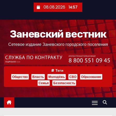
П
08.08.2026
14:57
е
р
е
Заневский вестник
й
т
Сетевое издание Заневского городского поселения
и
к
с
о
Теги
д
Общество
Власть
Молодёжь
СВО
Образование
е
Семья
Безопасность
р
ж
и
м