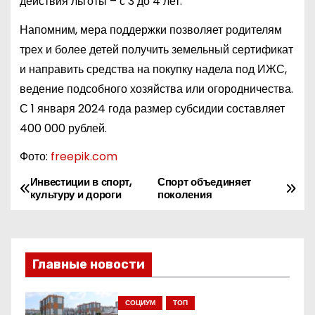
действия льготы – с 3 до 4 лет.
Напомним, мера поддержки позволяет родителям
трех и более детей получить земельный сертификат
и направить средства на покупку надела под ИЖС,
ведение подсобного хозяйства или огородничества.
С 1 января 2024 года размер субсидии составляет
400 000 рублей.
Фото:
freepik.com
Инвестиции в спорт,
Спорт объединяет
Н
культуру и дороги
поколения
а
в
Главные новости
и
г
СОЦИУМ
ТОП