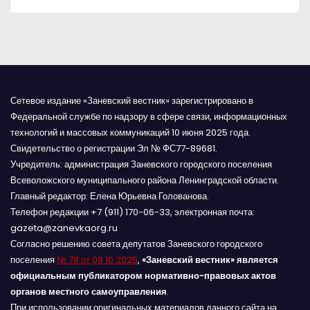
с
я
м
Сетевое издание «Заневский вестник» зарегистрировано в
Федеральной службе по надзору в сфере связи, информационных
технологий и массовых коммуникаций 10 июня 2025 года.
Свидетельство о регистрации Эл № ФС77-89681.
Учредитель: администрация Заневского городского поселения
Всеволожского муниципального района Ленинградской области.
Главный редактор: Елена Юрьевна Голованова.
Телефон редакции +7 (911) 170-06-33, электронная почта:
gazeta@zanevkaorg.ru
Согласно решению совета депутатов Заневского городского
поселения
№ 78 от 09.10.2025
,
«Заневский вестник» является
официальным публикатором нормативно-правовых актов
органов местного самоуправления
.
При использовании оригинальных материалов данного сайта на