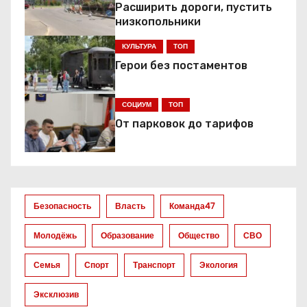
Расширить дороги, пустить
а
низкопольники
ц
КУЛЬТУРА
ТОП
Герои без постаментов
и
я
СОЦИУМ
ТОП
От парковок до тарифов
п
о
з
Безопасность
Власть
Команда47
а
Молодёжь
Образование
Общество
СВО
п
Семья
Спорт
Транспорт
Экология
и
Эксклюзив