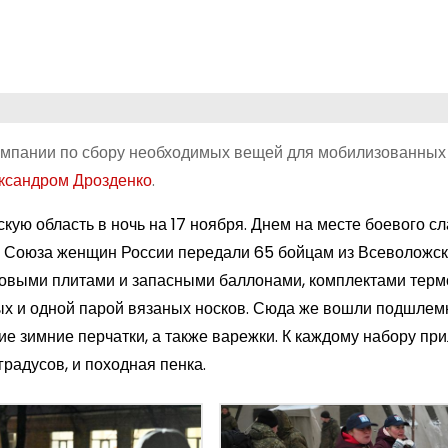
ампании по сбору необходимых вещей для мобилизованных 
ксандром Дрозденко
.
ую область в ночь на 17 ноября. Днем на месте боевого с
я Союза женщин России передали 65 бойцам из Всеволожск
азовыми плитами и запасными баллонами, комплектами терм
х и одной парой вязаных носков. Сюда же вошли подшлемн
ие зимние перчатки, а также варежки. К каждому набору пр
радусов, и походная пенка.