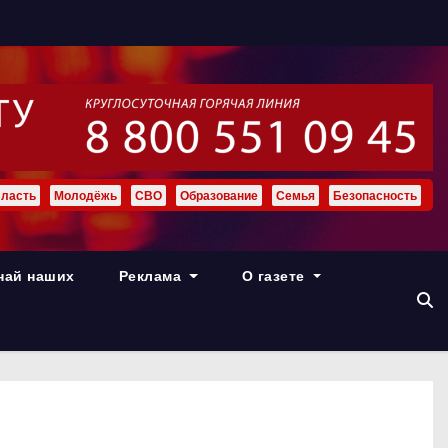
ласть
Молодёжь
СВО
Образование
Семья
Безопасность
най наших
Реклама
О газете