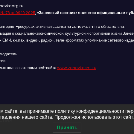
anevkaorg.ru
я
№ 78 от 09.10.2025
,
«Заневский вестник» является официальным пуб
интернет-ресурсах активная ссылка на zanevkasmi.ru обязательна.
мация о социально-экономической, культурной и спортивной жизни Заневс
 СМИ, книгах, видео-, радио-, теле-форматах упоминание сетевого изда
амодатель.
гии.
мых пользователями веб-сайта
www.zanevkasmi.ru
м сайте, вы принимаете политику конфиденциальности пе
авления нашего сайта. Продолжая использовать этот сайт,
ления
Принять