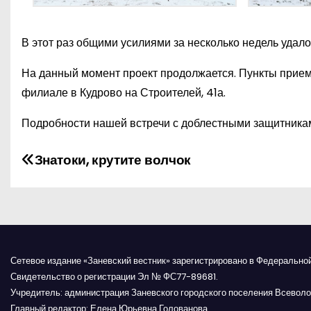
В этот раз общими усилиями за несколько недель удало
На данный момент проект продолжается. Пункты приема
филиале в Кудрово на Строителей, 41а.
Подробности нашей встречи с доблестными защитника
Н
Знатоки, крутите волчок
а
в
и
Сетевое издание «Заневский вестник» зарегистрировано в Федерально
г
Свидетельство о регистрации Эл № ФС77-89681.
Учредитель: администрация Заневского городского поселения Всеволо
а
Главный редактор: Елена Юрьевна Голованова.