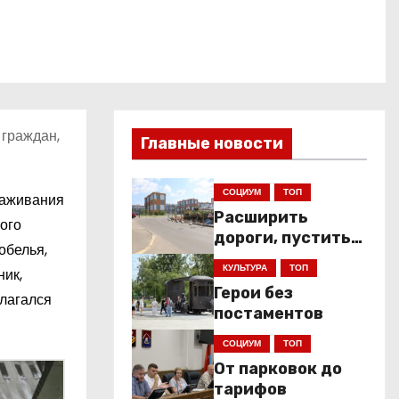
граждан,
Главные новости
СОЦИУМ
ТОП
лаживания
Расширить
ого
дороги, пустить
обелья,
низкопольники
КУЛЬТУРА
ТОП
ик,
Герои без
илагался
постаментов
СОЦИУМ
ТОП
От парковок до
тарифов