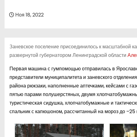
о
м
Ноя 18, 2022
у
Заневское поселение присоединилось к масштабной к
развернутой губернатором Ленинградской области
Але
Первая машина с гумпомощью отправилась в Ярославск
представители муниципалитета и заневского отделени
района рюкзаки, наполненные аптечками, кейсами с г
пятью парами полушерстяных, двумя хлопчатобумажны
туристическая сидушка, хлопчатобумажные и тактическ
спальник с капюшоном, рассчитанный на мороз до –25 г