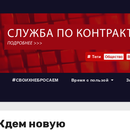
Теги
Общество
В
#СВОИХНЕБРОСАЕМ
Время с пользой
З
 Ждем новую