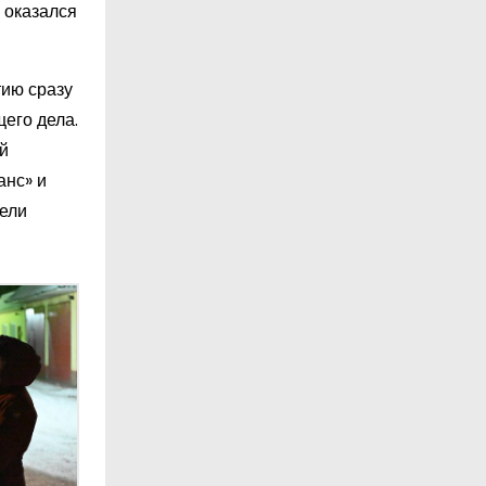
 оказался
тию сразу
его дела.
й
анс» и
тели