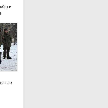
любят и
!
ительно