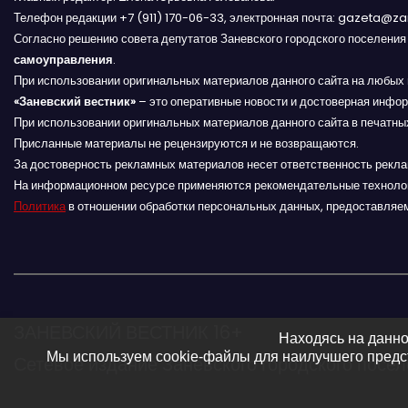
Телефон редакции +7 (911) 170-06-33, электронная почта: gazeta@z
ц
Согласно решению совета депутатов Заневского городского поселени
и
самоуправления
.
При использовании оригинальных материалов данного сайта на любых 
я
«Заневский вестник»
– это оперативные новости и достоверная инфор
При использовании оригинальных материалов данного сайта в печатных
п
Присланные материалы не рецензируются и не возвращаются.
За достоверность рекламных материалов несет ответственность рекл
о
На информационном ресурсе применяются рекомендательные техноло
Политика
в отношении обработки персональных данных, предоставляе
з
а
п
и
ЗАНЕВСКИЙ ВЕСТНИК 16+
Находясь на данно
Мы используем cookie-файлы для наилучшего предст
Сетевое издание Заневского городского посе
с