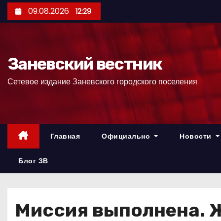
П
09.08.2026
12:29
е
р
е
Заневский вестник
й
т
Сетевое издание Заневского городского поселения
и
к
с
о
Главная
Официально
Новости
д
е
Блог ЗВ
р
ж
и
Миссия выполнена.
м