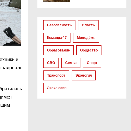
Безопасность
Власть
Команда47
Молодёжь
Образование
Общество
ехники и
СВО
Семья
Спорт
порадовало
Транспорт
Экология
братилась
Эксклюзив
димся
вашим