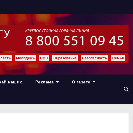
ласть
Молодёжь
СВО
Образование
Безопасность
Семья
най наших
Реклама
О газете