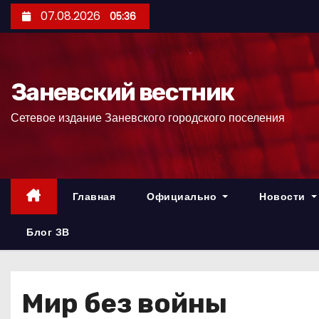
П
07.08.2026
05:36
е
р
е
Заневский вестник
й
т
Сетевое издание Заневского городского поселения
и
к
с
о
Главная
Официально
Новости
д
е
Блог ЗВ
р
ж
и
Мир без войны
м