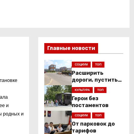
Главные новости
СОЦИУМ
ТОП
Расширить
дороги, пустить
становке
низкопольники
КУЛЬТУРА
ТОП
тала
Герои без
ее и
постаментов
ы родных и
СОЦИУМ
ТОП
От парковок до
тарифов