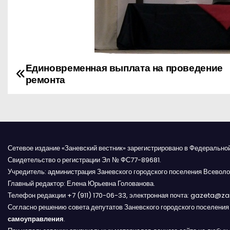
Единовременная выплата на проведение
Н
ремонта
а
в
и
Сетевое издание «Заневский вестник» зарегистрировано в Федерально
г
Свидетельство о регистрации Эл № ФС77-89681.
Учредитель: администрация Заневского городского поселения Всеволо
а
Главный редактор: Елена Юрьевна Голованова.
Телефон редакции +7 (911) 170-06-33, электронная почта: gazeta@z
ц
Согласно решению совета депутатов Заневского городского поселени
и
самоуправления
.