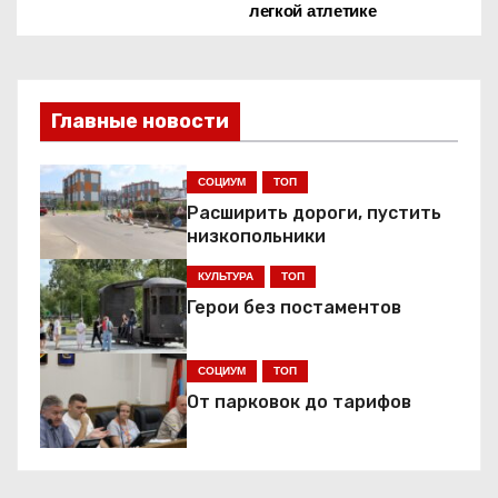
легкой атлетике
в
и
Главные новости
г
а
СОЦИУМ
ТОП
Расширить дороги, пустить
ц
низкопольники
и
КУЛЬТУРА
ТОП
я
Герои без постаментов
п
СОЦИУМ
ТОП
о
От парковок до тарифов
з