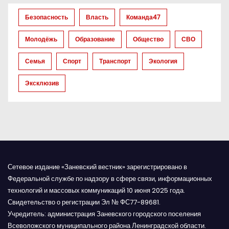
а
Безопасность
Власть
Команда47
п
Молодёжь
Образование
Общество
СВО
и
Семья
Спорт
Транспорт
Экология
с
Эксклюзив
я
м
Сетевое издание «Заневский вестник» зарегистрировано в
Федеральной службе по надзору в сфере связи, информационных
технологий и массовых коммуникаций 10 июня 2025 года.
Свидетельство о регистрации Эл № ФС77-89681.
Учредитель: администрация Заневского городского поселения
Всеволожского муниципального района Ленинградской области.