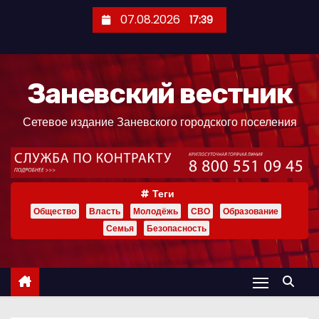
П
07.08.2026
17:39
е
р
е
Заневский вестник
й
т
Сетевое издание Заневского городского поселения
и
к
с
о
Теги
д
Общество
Власть
Молодёжь
СВО
Образование
е
Семья
Безопасность
р
ж
и
м