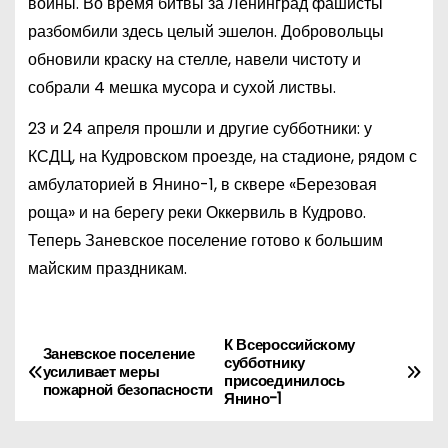
войны. Во время битвы за Ленинград фашисты
разбомбили здесь целый эшелон. Добровольцы
обновили краску на стелле, навели чистоту и
собрали 4 мешка мусора и сухой листвы.
23 и 24 апреля прошли и другие субботники: у
КСДЦ, на Кудровском проезде, на стадионе, рядом с
амбулаторией в Янино-1, в сквере «Березовая
роща» и на берегу реки Оккервиль в Кудрово.
Теперь Заневское поселение готово к большим
майским праздникам.
К Всероссийскому
Н
Заневское поселение
субботнику
усиливает меры
присоединилось
а
пожарной безопасности
Янино-1
в