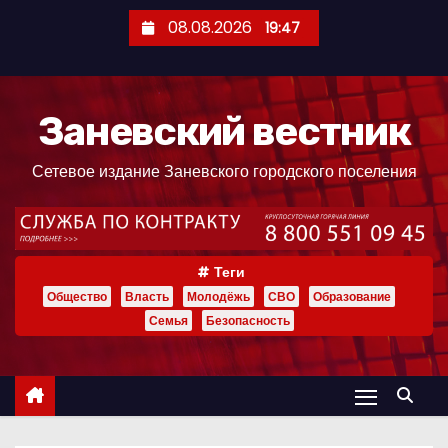
П
08.08.2026
19:47
е
р
е
Заневский вестник
й
т
Сетевое издание Заневского городского поселения
и
к
с
о
Теги
д
Общество
Власть
Молодёжь
СВО
Образование
е
Семья
Безопасность
р
ж
и
м