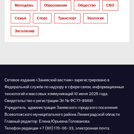
п
Молодёжь
Образование
Общество
СВО
и
Семья
Спорт
Транспорт
Экология
с
Эксклюзив
я
м
Сетевое издание «Заневский вестник» зарегистрировано в
Федеральной службе по надзору в сфере связи, информационных
технологий и массовых коммуникаций 10 июня 2025 года.
Свидетельство о регистрации Эл № ФС77-89681.
Учредитель: администрация Заневского городского поселения
Всеволожского муниципального района Ленинградской области.
Главный редактор: Елена Юрьевна Голованова.
Телефон редакции +7 (911) 170-06-33, электронная почта: