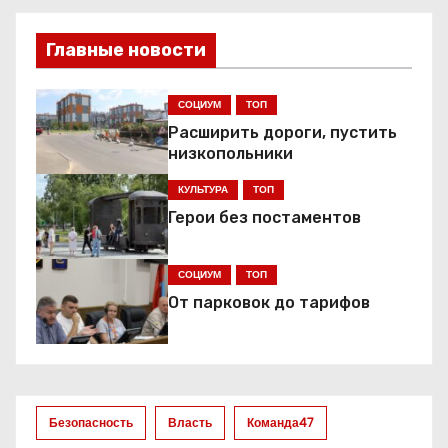
и
Главные новости
г
СОЦИУМ
ТОП
а
Расширить дороги, пустить
ц
низкопольники
КУЛЬТУРА
ТОП
и
Герои без постаментов
я
СОЦИУМ
ТОП
п
От парковок до тарифов
о
з
а
Безопасность
Власть
Команда47