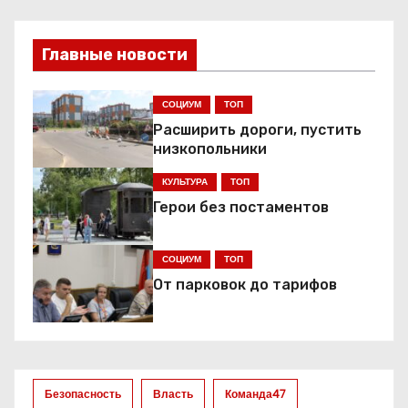
и
Главные новости
г
а
СОЦИУМ
ТОП
Расширить дороги, пустить
ц
низкопольники
и
КУЛЬТУРА
ТОП
я
Герои без постаментов
п
СОЦИУМ
ТОП
о
От парковок до тарифов
з
а
Безопасность
Власть
Команда47
п