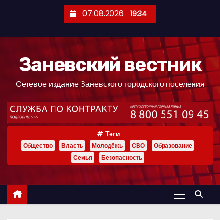
П
07.08.2026
19:34
е
р
е
Заневский вестник
й
т
Сетевое издание Заневского городского поселения
и
к
с
о
Теги
д
Общество
Власть
Молодёжь
СВО
Образование
е
Семья
Безопасность
р
ж
и
м