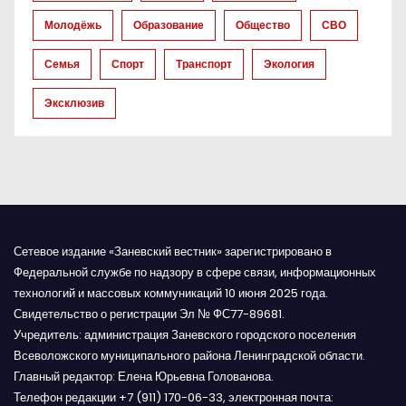
Молодёжь
Образование
Общество
СВО
и
Семья
Спорт
Транспорт
Экология
с
Эксклюзив
я
м
Сетевое издание «Заневский вестник» зарегистрировано в
Федеральной службе по надзору в сфере связи, информационных
технологий и массовых коммуникаций 10 июня 2025 года.
Свидетельство о регистрации Эл № ФС77-89681.
Учредитель: администрация Заневского городского поселения
Всеволожского муниципального района Ленинградской области.
Главный редактор: Елена Юрьевна Голованова.
Телефон редакции +7 (911) 170-06-33, электронная почта: