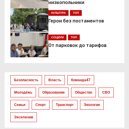
а
низкопольники
ц
КУЛЬТУРА
ТОП
Герои без постаментов
и
я
СОЦИУМ
ТОП
От парковок до тарифов
п
о
з
Безопасность
Власть
Команда47
а
Молодёжь
Образование
Общество
СВО
п
Семья
Спорт
Транспорт
Экология
и
Эксклюзив
с