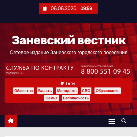
П
08.08.2026
09:59
е
р
е
Заневский вестник
й
т
Сетевое издание Заневского городского поселения
и
к
с
о
Теги
д
Общество
Власть
Молодёжь
СВО
Образование
е
Семья
Безопасность
р
ж
и
м