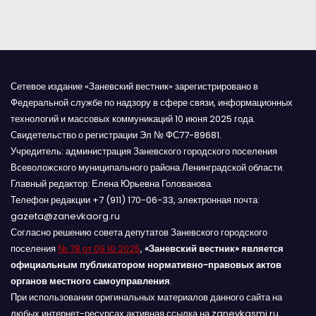
я
м
Сетевое издание «Заневский вестник» зарегистрировано в
Федеральной службе по надзору в сфере связи, информационных
технологий и массовых коммуникаций 10 июня 2025 года.
Свидетельство о регистрации Эл № ФС77-89681.
Учредитель: администрация Заневского городского поселения
Всеволожского муниципального района Ленинградской области.
Главный редактор: Елена Юрьевна Голованова.
Телефон редакции +7 (911) 170-06-33, электронная почта:
gazeta@zanevkaorg.ru
Согласно решению совета депутатов Заневского городского
поселения
№ 78 от 09.10.2025
,
«Заневский вестник» является
официальным публикатором нормативно-правовых актов
органов местного самоуправления
.
При использовании оригинальных материалов данного сайта на
любых интернет-ресурсах активная ссылка на zanevkasmi.ru