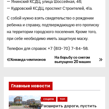
— Янинский КСДЦ, улица Шоссейная, 46;
— Кудровский КСДЦ, проспект Строителей, 41а.
С собой нужно взять свидетельство о рождении
ребенка и справку, подтверждающую его прописку
на территории городского поселения. Кроме того,
при себе необходимо иметь защитную маску.
Телефон для справок:
+7 (813-70) 7-84-58
.
На борьбу со снегом
Н
Команда чемпионов
выпущено 20 машин
а
в
Главные новости
и
г
СОЦИУМ
ТОП
Расширить дороги, пустить