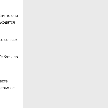
Египте они
аходятся
ье со всех
Работы по
есте
верьми с