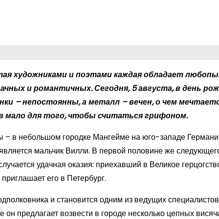
етая художниками и поэтами каждая обладает любоп
ачных и романтичных. Сегодня, 5 августа, в день ро
нки – непостоянны, а металл – вечен, о чем мечтаетс
ев мало для того, чтобы считаться грифоном.
ы – в небольшом городке Мангейме на юго-западе Германии
оявляется мальчик Вилли. В первой половине же следующег
случается удачная оказия: приехавший в Великое герцогств
 приглашает его в Петербург.
подполковника и становится одним из ведущих специалистов
е он предлагает возвести в городе несколько цепных висяч