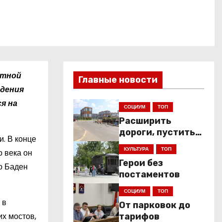
ытной
Главные новости
ждения
я на
СОЦИУМ
ТОП
Расширить
дороги, пустить
. В конце
низкопольники
КУЛЬТУРА
ТОП
о века он
Герои без
о Баден
постаментов
СОЦИУМ
ТОП
 в
От парковок до
их мостов,
тарифов