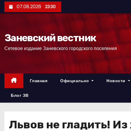
П
07.08.2026
23:30
е
р
е
Заневский вестник
й
т
Сетевое издание Заневского городского поселения
и
к
с
о
Главная
Официально
Новости
д
е
Блог ЗВ
р
ж
и
Львов не гладить! Из
м