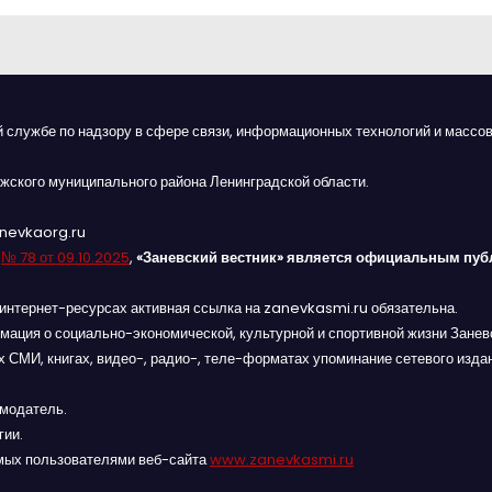
й службе по надзору в сфере связи, информационных технологий и массов
жского муниципального района Ленинградской области.
anevkaorg.ru
я
№ 78 от 09.10.2025
,
«Заневский вестник» является официальным пуб
интернет-ресурсах активная ссылка на zanevkasmi.ru обязательна.
мация о социально-экономической, культурной и спортивной жизни Заневс
 СМИ, книгах, видео-, радио-, теле-форматах упоминание сетевого изда
амодатель.
гии.
мых пользователями веб-сайта
www.zanevkasmi.ru