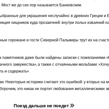
Мост же до сих пор называется Банковским.
выбранные для украшения неслучайно: в древних Греции и 
нкция хищников куда прозаичней: внутри полых изваяний н
рные горожане и гости Северной Пальмиры трут их на счаст
ых памятников даже были найдены записки с пожеланиями «
дачного замужества», а также с отчаянными мольбами: «Хочу
ть и содержать».
и. Некоторые историки считают это ошибкой: у вторых на м
Впрочем, это никак не портит любования металлическими з
Поезд дальше не поедет