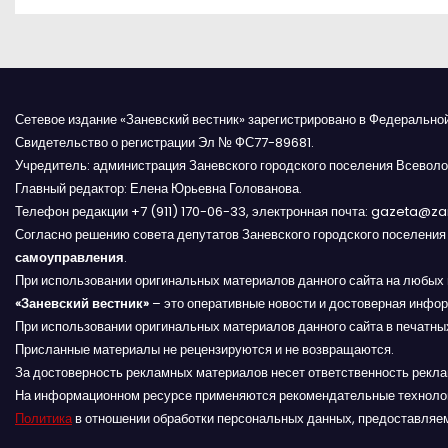
а
в
и
Сетевое издание «Заневский вестник» зарегистрировано в Федерально
Свидетельство о регистрации Эл № ФС77-89681.
г
Учредитель: администрация Заневского городского поселения Всеволо
Главный редактор: Елена Юрьевна Голованова.
а
Телефон редакции +7 (911) 170-06-33, электронная почта: gazeta@z
Согласно решению совета депутатов Заневского городского поселени
ц
самоуправления
.
и
При использовании оригинальных материалов данного сайта на любых 
«Заневский вестник»
– это оперативные новости и достоверная инфор
я
При использовании оригинальных материалов данного сайта в печатных
Присланные материалы не рецензируются и не возвращаются.
п
За достоверность рекламных материалов несет ответственность рекл
На информационном ресурсе применяются рекомендательные техноло
о
Политика
в отношении обработки персональных данных, предоставляе