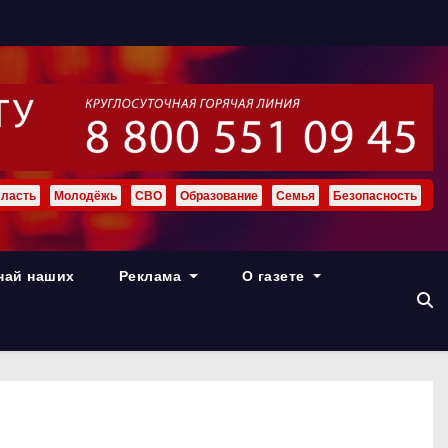
ласть
Молодёжь
СВО
Образование
Семья
Безопасность
най наших
Реклама
О газете