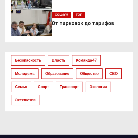
п
СОЦИУМ
ТОП
о
От парковок до тарифов
з
а
Безопасность
Власть
Команда47
п
Молодёжь
Образование
Общество
СВО
и
Семья
Спорт
Транспорт
Экология
с
Эксклюзив
я
м