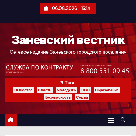
П
06.08.2026
15:14
е
р
е
Заневский вестник
й
т
Сетевое издание Заневского городского поселения
и
к
с
о
Теги
д
Общество
Власть
Молодёжь
СВО
Образование
е
Безопасность
Семья
р
ж
и
м