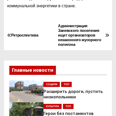
коммунальной энергетики в стране.
Администрация
Н
Заневского поселения
Ретроспектива
ищет организаторов
а
незаконного мусорного
полигона
в
и
Главные новости
г
а
СОЦИУМ
ТОП
Расширить дороги, пустить
ц
низкопольники
и
КУЛЬТУРА
ТОП
я
Герои без постаментов