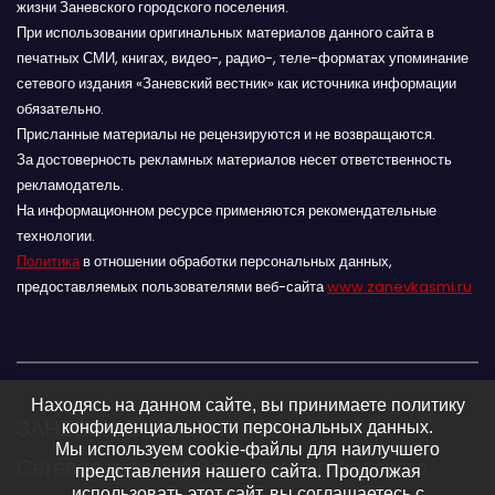
жизни Заневского городского поселения.
При использовании оригинальных материалов данного сайта в
печатных СМИ, книгах, видео-, радио-, теле-форматах упоминание
сетевого издания «Заневский вестник» как источника информации
обязательно.
Присланные материалы не рецензируются и не возвращаются.
За достоверность рекламных материалов несет ответственность
рекламодатель.
На информационном ресурсе применяются рекомендательные
технологии.
Политика
в отношении обработки персональных данных,
предоставляемых пользователями веб-сайта
www.zanevkasmi.ru
Находясь на данном сайте, вы принимаете политику
ЗАНЕВСКИЙ ВЕСТНИК 16+
конфиденциальности персональных данных.
Мы используем cookie-файлы для наилучшего
Сетевое издание Заневского городского
представления нашего сайта. Продолжая
использовать этот сайт, вы соглашаетесь с