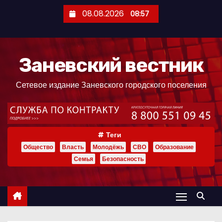
П
08.08.2026
08:57
е
р
е
Заневский вестник
й
т
Сетевое издание Заневского городского поселения
и
к
с
о
Теги
д
Общество
Власть
Молодёжь
СВО
Образование
е
Семья
Безопасность
р
ж
и
м