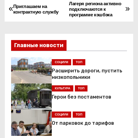
Лагеря региона активно
Н
Приглашаем на
подключаются к
контрактную службу
программе кэшбэка
а
в
и
Главные новости
г
СОЦИУМ
ТОП
а
Расширить дороги, пустить
низкопольники
ц
КУЛЬТУРА
ТОП
и
Герои без постаментов
я
СОЦИУМ
ТОП
п
От парковок до тарифов
о