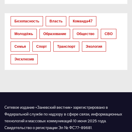
з
а
Безопасность
Власть
Команда47
п
Молодёжь
Образование
Общество
СВО
и
Семья
Спорт
Транспорт
Экология
с
Эксклюзив
я
м
Сетевое издание «Заневский вестник» зарегистрировано в
Федеральной службе по надзору в сфере связи, информационных
технологий и массовых коммуникаций 10 июня 2025 года.
Свидетельство о регистрации Эл № ФС77-89681.