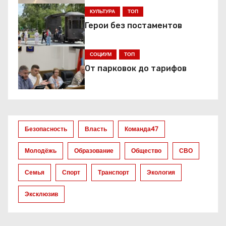
КУЛЬТУРА
ТОП
и
Герои без постаментов
я
СОЦИУМ
ТОП
п
От парковок до тарифов
о
з
а
Безопасность
Власть
Команда47
п
Молодёжь
Образование
Общество
СВО
и
Семья
Спорт
Транспорт
Экология
с
Эксклюзив
я