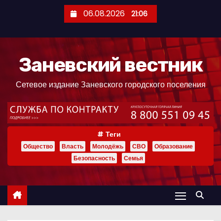
П
06.08.2026
21:06
е
р
е
Заневский вестник
й
т
Сетевое издание Заневского городского поселения
и
к
с
о
Теги
д
Общество
Власть
Молодёжь
СВО
Образование
е
Безопасность
Семья
р
ж
и
м