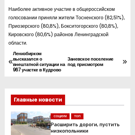
Наиболее активное участие в общероссийском
голосовании приняли жители Тосненского (82,51%),
Приозерского (80,8%), Бокситогорского (80,8%),
Кировского (80,6%) районов Ленинградской
области.
Ленизбирком
Н
высказался о
Заневское поселение
внештатной ситуации на
под присмотром
а
967 участке в Кудрово
в
и
Главные новости
г
СОЦИУМ
ТОП
а
Расширить дороги, пустить
ц
низкопольники