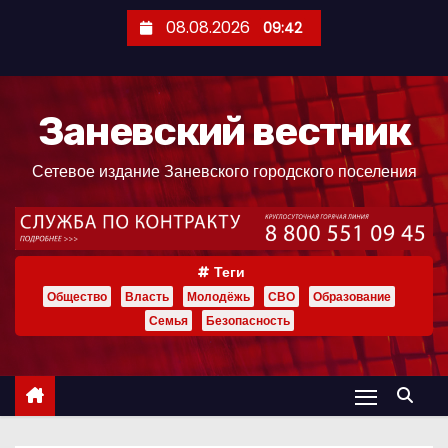
П
08.08.2026
09:42
е
р
е
Заневский вестник
й
т
Сетевое издание Заневского городского поселения
и
к
с
о
Теги
д
Общество
Власть
Молодёжь
СВО
Образование
е
Семья
Безопасность
р
ж
и
м