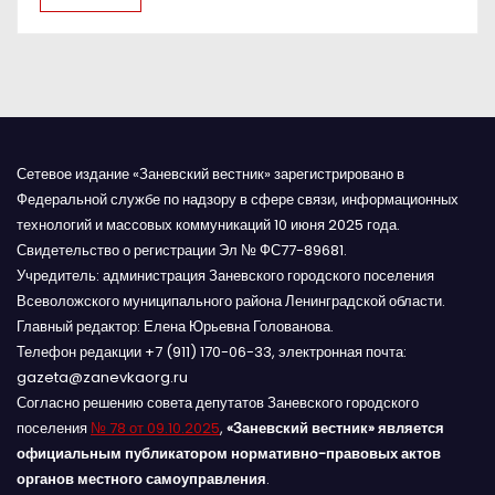
я
м
Сетевое издание «Заневский вестник» зарегистрировано в
Федеральной службе по надзору в сфере связи, информационных
технологий и массовых коммуникаций 10 июня 2025 года.
Свидетельство о регистрации Эл № ФС77-89681.
Учредитель: администрация Заневского городского поселения
Всеволожского муниципального района Ленинградской области.
Главный редактор: Елена Юрьевна Голованова.
Телефон редакции +7 (911) 170-06-33, электронная почта:
gazeta@zanevkaorg.ru
Согласно решению совета депутатов Заневского городского
поселения
№ 78 от 09.10.2025
,
«Заневский вестник» является
официальным публикатором нормативно-правовых актов
органов местного самоуправления
.