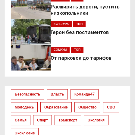
а
Расширить дороги, пустить
низкопольники
ц
КУЛЬТУРА
ТОП
и
Герои без постаментов
я
СОЦИУМ
ТОП
п
От парковок до тарифов
о
з
а
Безопасность
Власть
Команда47
п
Молодёжь
Образование
Общество
СВО
и
Семья
Спорт
Транспорт
Экология
с
Эксклюзив