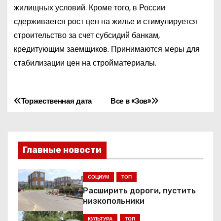
жилищных условий. Кроме того, в России
сдерживается рост цен на жилье и стимулируется
строительство за счет субсидий банкам,
кредитующим заемщиков. Принимаются меры для
стабилизации цен на стройматериалы.
Торжественная дата
Все в «Зов»
Н
а
в
Главные новости
и
СОЦИУМ
ТОП
г
Расширить дороги, пустить
низкопольники
а
КУЛЬТУРА
ТОП