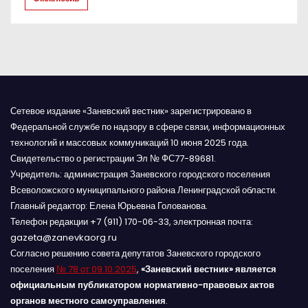
с
я
м
Сетевое издание «Заневский вестник» зарегистрировано в
Федеральной службе по надзору в сфере связи, информационных
технологий и массовых коммуникаций 10 июня 2025 года.
Свидетельство о регистрации Эл № ФС77-89681.
Учредитель: администрация Заневского городского поселения
Всеволожского муниципального района Ленинградской области.
Главный редактор: Елена Юрьевна Голованова.
Телефон редакции +7 (911) 170-06-33, электронная почта:
gazeta@zanevkaorg.ru
Согласно решению совета депутатов Заневского городского
поселения
№ 78 от 09.10.2025
,
«Заневский вестник» является
официальным публикатором нормативно-правовых актов
органов местного самоуправления
.