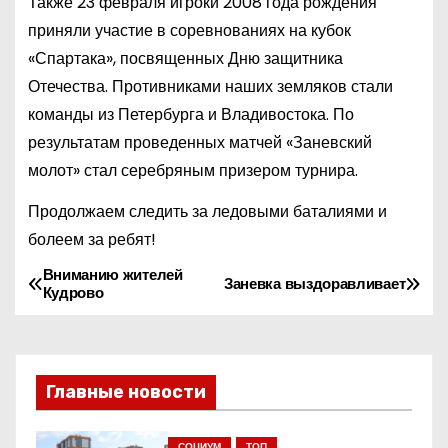
Также 23 февраля игроки 2008 года рождения
приняли участие в соревнованиях на кубок
«Спартака», посвященных Дню защитника
Отечества. Противниками наших земляков стали
команды из Петербурга и Владивостока. По
результатам проведенных матчей «Заневский
молот» стал серебряным призером турнира.
Продолжаем следить за ледовыми баталиями и
болеем за ребят!
Вниманию жителей
Н
Заневка выздоравливает
Кудрово
а
в
Главные новости
и
СОЦИУМ
ТОП