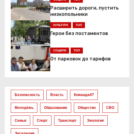
г
Расширить дороги, пустить
а
низкопольники
ц
КУЛЬТУРА
ТОП
Герои без постаментов
и
я
СОЦИУМ
ТОП
От парковок до тарифов
п
о
з
Безопасность
Власть
Команда47
а
Молодёжь
Образование
Общество
СВО
п
Семья
Спорт
Транспорт
Экология
и
Эксклюзив