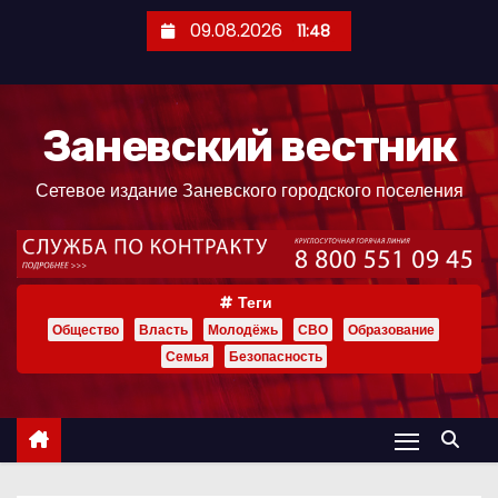
П
09.08.2026
11:48
е
р
е
Заневский вестник
й
т
Сетевое издание Заневского городского поселения
и
к
с
о
Теги
д
Общество
Власть
Молодёжь
СВО
Образование
е
Семья
Безопасность
р
ж
и
м