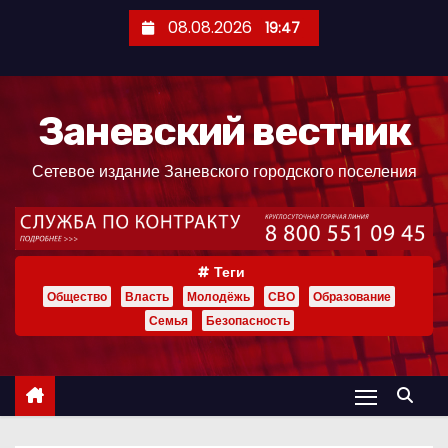
П
08.08.2026
19:47
е
р
е
Заневский вестник
й
т
Сетевое издание Заневского городского поселения
и
к
с
о
Теги
д
Общество
Власть
Молодёжь
СВО
Образование
е
Семья
Безопасность
р
ж
и
м