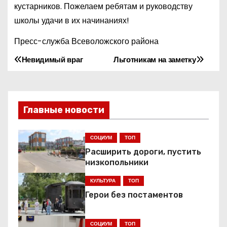
кустарников. Пожелаем ребятам и руководству
школы удачи в их начинаниях!
Пресс-служба Всеволожского района
Невидимый враг
Льготникам на заметку
Н
а
в
Главные новости
и
СОЦИУМ
ТОП
г
Расширить дороги, пустить
низкопольники
а
КУЛЬТУРА
ТОП
ц
Герои без постаментов
и
СОЦИУМ
ТОП