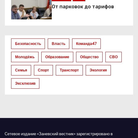
я
От парковок до тарифов
п
о
з
Безопасность
Власть
Команда47
а
Молодёжь
Образование
Общество
СВО
п
Семья
Спорт
Транспорт
Экология
и
Эксклюзив
с
я
м
Сетевое издание «Заневский вестник» зарегистрировано в