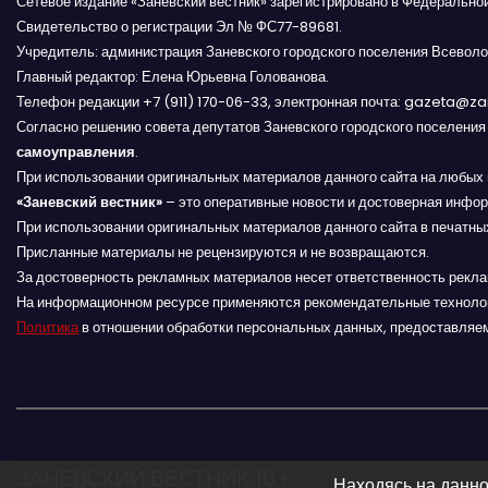
Сетевое издание «Заневский вестник» зарегистрировано в Федерально
я
Свидетельство о регистрации Эл № ФС77-89681.
Учредитель: администрация Заневского городского поселения Всеволо
п
Главный редактор: Елена Юрьевна Голованова.
Телефон редакции +7 (911) 170-06-33, электронная почта: gazeta@z
о
Согласно решению совета депутатов Заневского городского поселени
самоуправления
.
з
При использовании оригинальных материалов данного сайта на любых 
«Заневский вестник»
а
– это оперативные новости и достоверная инфор
При использовании оригинальных материалов данного сайта в печатных
п
Присланные материалы не рецензируются и не возвращаются.
За достоверность рекламных материалов несет ответственность рекл
и
На информационном ресурсе применяются рекомендательные техноло
Политика
в отношении обработки персональных данных, предоставляе
с
я
м
ЗАНЕВСКИЙ ВЕСТНИК 16+
Находясь на данно