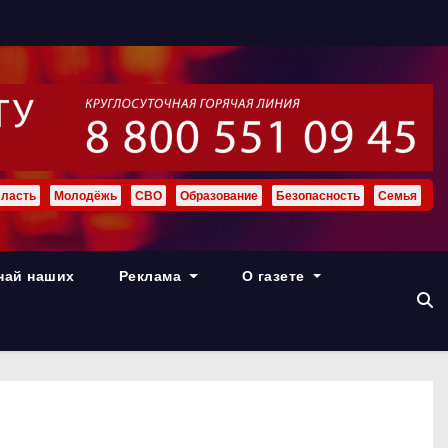
ласть
Молодёжь
СВО
Образование
Безопасность
Семья
най наших
Реклама
О газете