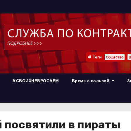
Теги
Общество
В
#СВОИХНЕБРОСАЕМ
Время с пользой
З
 посвятили в пираты