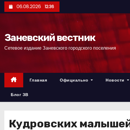
П
06.08.2026
12:36
е
р
е
Заневский вестник
й
т
Сетевое издание Заневского городского поселения
и
к
с
о
Главная
Официально
Новости
д
е
Блог ЗВ
р
ж
и
Кудровских малышей
м