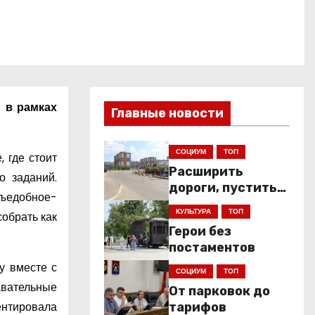
 в рамках
Главные новости
СОЦИУМ
ТОП
 где стоит
Расширить
о заданий.
дороги, пустить
съедобное-
низкопольники
КУЛЬТУРА
ТОП
обрать как
Герои без
постаментов
у вместе с
СОЦИУМ
ТОП
авательные
От парковок до
ентировала
тарифов