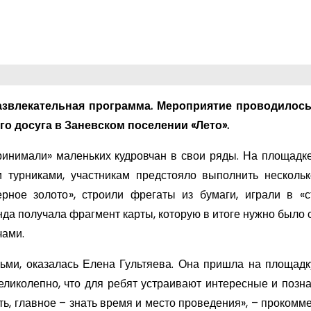
азвлекательная программа. Мероприятие проводилось
о досуга в Заневском поселении «Лето».
инимали» маленьких кудровчан в свои ряды. На площадке,
и турниками, участникам предстояло выполнить нескольк
ерное золото», строили фрегаты из бумаги, играли в «
а получала фрагмент карты, которую в итоге нужно было с
чами.
ьми, оказалась Елена Гультяева. Она пришла на площадк
еликолепно, что для ребят устраивают интересные и позн
ь, главное – знать время и место проведения», – прокомм