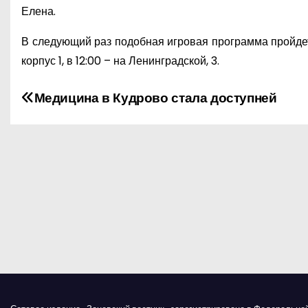
Елена.
В следующий раз подобная игровая программа пройдет н
корпус 1, в 12:00 – на Ленинградской, 3.
Н
Медицина в Кудрово стала доступней
а
в
и
г
а
ц
и