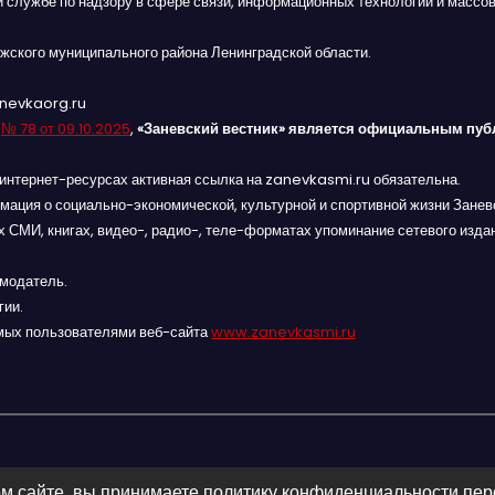
й службе по надзору в сфере связи, информационных технологий и массов
жского муниципального района Ленинградской области.
anevkaorg.ru
я
№ 78 от 09.10.2025
,
«Заневский вестник» является официальным пуб
интернет-ресурсах активная ссылка на zanevkasmi.ru обязательна.
мация о социально-экономической, культурной и спортивной жизни Заневс
 СМИ, книгах, видео-, радио-, теле-форматах упоминание сетевого изда
амодатель.
гии.
мых пользователями веб-сайта
www.zanevkasmi.ru
м сайте, вы принимаете политику конфиденциальности пе