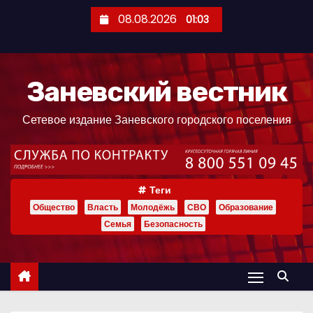
П
08.08.2026
01:03
е
р
е
Заневский вестник
й
т
Сетевое издание Заневского городского поселения
и
к
с
о
Теги
д
Общество
Власть
Молодёжь
СВО
Образование
е
Семья
Безопасность
р
ж
и
м