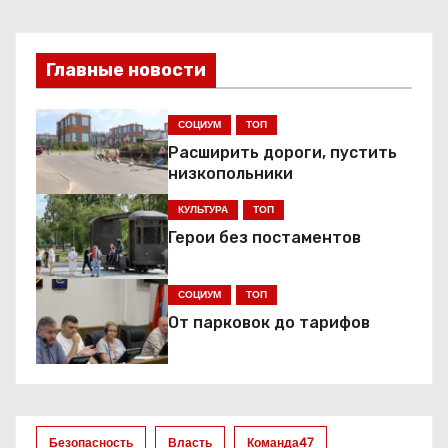
и
г
Главные новости
а
СОЦИУМ
ТОП
ц
Расширить дороги, пустить
низкопольники
и
КУЛЬТУРА
ТОП
я
Герои без постаментов
п
СОЦИУМ
ТОП
о
От парковок до тарифов
з
а
п
Безопасность
Власть
Команда47