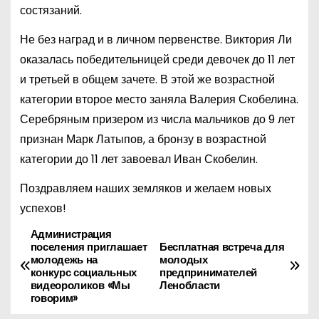
состязаний.
Не без наград и в личном первенстве. Виктория Ли
оказалась победительницей среди девочек до 11 лет
и третьей в общем зачете. В этой же возрастной
категории второе место заняла Валерия Скобелина.
Серебряным призером из числа мальчиков до 9 лет
признан Марк Латыпов, а бронзу в возрастной
категории до 11 лет завоевал Иван Скобелин.
Поздравляем наших земляков и желаем новых
успехов!
Администрация
Н
поселения приглашает
Бесплатная встреча для
молодежь на
молодых
а
конкурс социальных
предпринимателей
видеороликов «Мы
Ленобласти
в
говорим»