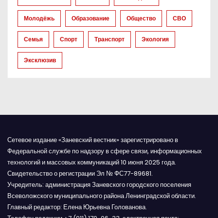
и
Молодёжь
Образование
Общество
СВО
с
Семья
Спорт
Транспорт
Экология
я
Эксклюзив
м
Сетевое издание «Заневский вестник» зарегистрировано в
Федеральной службе по надзору в сфере связи, информационных
технологий и массовых коммуникаций 10 июня 2025 года.
Свидетельство о регистрации Эл № ФС77-89681.
Учредитель: администрация Заневского городского поселения
Всеволожского муниципального района Ленинградской области.
Главный редактор: Елена Юрьевна Голованова.