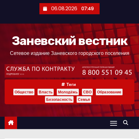
П
06.08.2026
07:49
е
р
е
Заневский вестник
й
т
Сетевое издание Заневского городского поселения
и
к
с
о
Теги
д
Общество
Власть
Молодёжь
СВО
Образование
е
Безопасность
Семья
р
ж
и
м