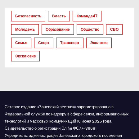
а
Безопасность
Власть
Команда47
п
Молодёжь
Образование
Общество
СВО
и
Семья
Спорт
Транспорт
Экология
с
Эксклюзив
я
м
Сетевое издание «Заневский вестник» зарегистрировано в
Федеральной службе по надзору в сфере связи, информационных
технологий и массовых коммуникаций 10 июня 2025 года.
Свидетельство о регистрации Эл № ФС77-89681.
Учредитель: администрация Заневского городского поселения