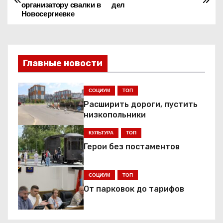
организатору свалки в
дел
а
Новосергиевке
в
и
Главные новости
г
СОЦИУМ
ТОП
а
Расширить дороги, пустить
ц
низкопольники
КУЛЬТУРА
ТОП
и
Герои без постаментов
я
СОЦИУМ
ТОП
п
От парковок до тарифов
о
з