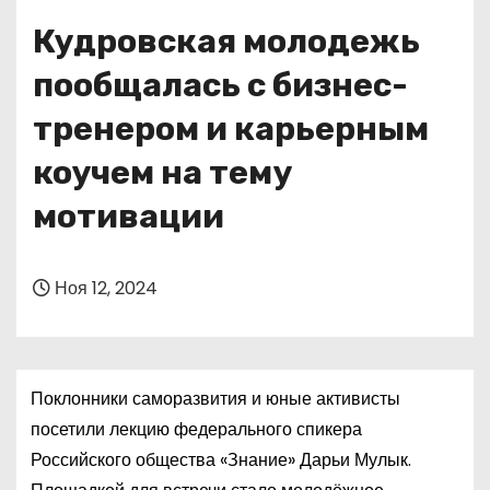
о
Кудровская молодежь
м
у
пообщалась с бизнес-
тренером и карьерным
коучем на тему
мотивации
Ноя 12, 2024
Поклонники саморазвития и юные активисты
посетили лекцию федерального спикера
Российского общества «Знание» Дарьи Мулык.