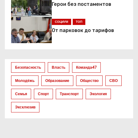
Герои без постаментов
я
СОЦИУМ
ТОП
п
От парковок до тарифов
о
з
а
Безопасность
Власть
Команда47
п
Молодёжь
Образование
Общество
СВО
и
Семья
Спорт
Транспорт
Экология
с
Эксклюзив
я
м