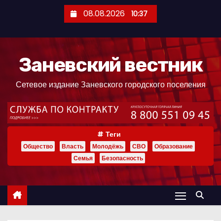
П
08.08.2026
10:37
е
р
е
Заневский вестник
й
т
Сетевое издание Заневского городского поселения
и
к
с
о
Теги
д
Общество
Власть
Молодёжь
СВО
Образование
е
Семья
Безопасность
р
ж
и
м