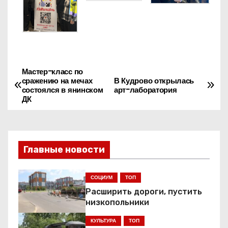
Мастер-класс по
Н
сражению на мечах
В Кудрово открылась
состоялся в янинском
арт-лаборатория
а
ДК
в
и
Главные новости
г
СОЦИУМ
ТОП
а
Расширить дороги, пустить
ц
низкопольники
КУЛЬТУРА
ТОП
и