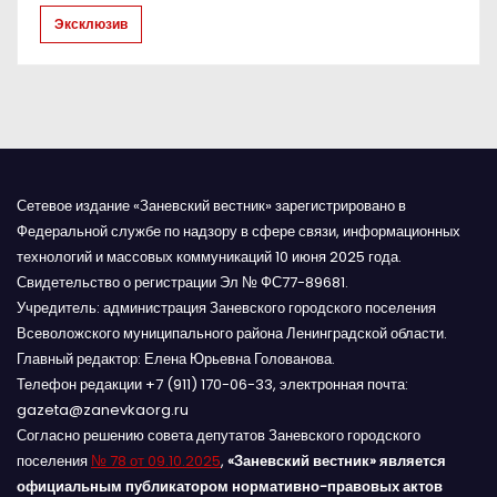
и
Эксклюзив
с
я
м
Сетевое издание «Заневский вестник» зарегистрировано в
Федеральной службе по надзору в сфере связи, информационных
технологий и массовых коммуникаций 10 июня 2025 года.
Свидетельство о регистрации Эл № ФС77-89681.
Учредитель: администрация Заневского городского поселения
Всеволожского муниципального района Ленинградской области.
Главный редактор: Елена Юрьевна Голованова.
Телефон редакции +7 (911) 170-06-33, электронная почта:
gazeta@zanevkaorg.ru
Согласно решению совета депутатов Заневского городского
поселения
№ 78 от 09.10.2025
,
«Заневский вестник» является
официальным публикатором нормативно-правовых актов