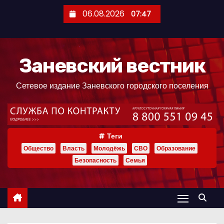
П
06.08.2026
07:47
е
р
е
Заневский вестник
й
т
Сетевое издание Заневского городского поселения
и
к
с
о
Теги
д
Общество
Власть
Молодёжь
СВО
Образование
е
Безопасность
Семья
р
ж
и
м