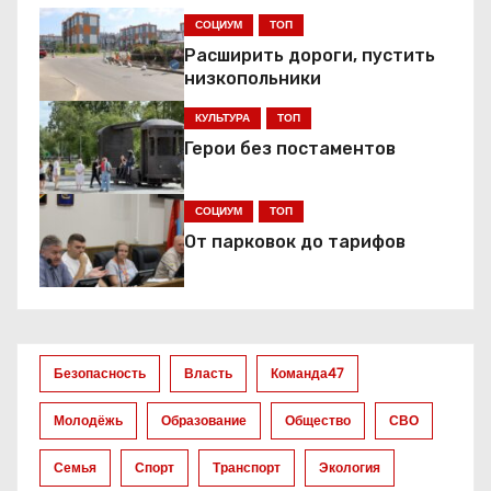
г
СОЦИУМ
ТОП
Расширить дороги, пустить
а
низкопольники
ц
КУЛЬТУРА
ТОП
Герои без постаментов
и
я
СОЦИУМ
ТОП
От парковок до тарифов
п
о
з
Безопасность
Власть
Команда47
а
Молодёжь
Образование
Общество
СВО
п
Семья
Спорт
Транспорт
Экология