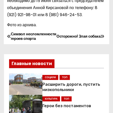
необходимо до 15 июня связаться с председателем
объединения Анной Кирсановой по телефону:
8
(921) 921-98-01
или
8 (981) 946-24-53
.
Фото из архива.
Символ несломленности
Н
Осторожно! Злая собака
героев спорта
а
в
Главные новости
и
г
СОЦИУМ
ТОП
Расширить дороги, пустить
а
низкопольники
ц
КУЛЬТУРА
ТОП
Герои без постаментов
и