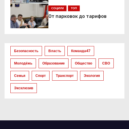
я
СОЦИУМ
ТОП
От парковок до тарифов
п
о
з
Безопасность
Власть
Команда47
а
Молодёжь
Образование
Общество
СВО
п
Семья
Спорт
Транспорт
Экология
и
Эксклюзив
с
я
м