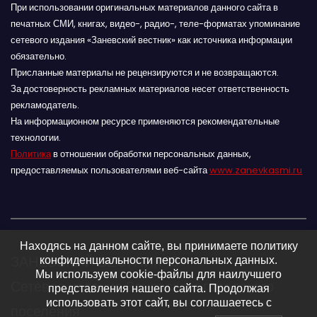
При использовании оригинальных материалов данного сайта в
печатных СМИ, книгах, видео-, радио-, теле-форматах упоминание
сетевого издания «Заневский вестник» как источника информации
обязательно.
Присланные материалы не рецензируются и не возвращаются.
За достоверность рекламных материалов несет ответственность
рекламодатель.
На информационном ресурсе применяются рекомендательные
технологии.
Политика
в отношении обработки персональных данных,
предоставляемых пользователями веб-сайта
www.zanevkasmi.ru
Находясь на данном сайте, вы принимаете политику
ЗАНЕВСКИЙ ВЕСТНИК 16+
конфиденциальности персональных данных.
Мы используем cookie-файлы для наилучшего
Сетевое издание Заневского городского
представления нашего сайта. Продолжая
использовать этот сайт, вы соглашаетесь с
поселения