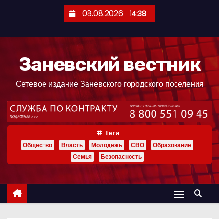
П
08.08.2026
14:38
е
р
е
Заневский вестник
й
т
Сетевое издание Заневского городского поселения
и
к
с
о
Теги
д
Общество
Власть
Молодёжь
СВО
Образование
е
Семья
Безопасность
р
ж
и
м