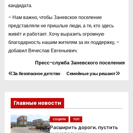
кандидата.
– Нам важно, чтобы Заневское поселение
представляли не пришлые люди, а те, кто здесь
живёт и работает. Хочу выразить огромную
благодарность нашим жителям за их поддержку, –
добавил Вячеслав Евгеньевич.
Пресс-служба Заневского поселения
За безопасное детство
Семейные узы решают
Н
а
в
Главные новости
и
СОЦИУМ
ТОП
г
Расширить дороги, пустить