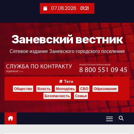
П
07.08.2026
01:21
е
р
е
Заневский вестник
й
т
Сетевое издание Заневского городского поселения
и
к
с
о
Теги
д
Общество
Власть
Молодёжь
СВО
Образование
е
Безопасность
Семья
р
ж
и
м