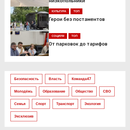
низкопольники
а
КУЛЬТУРА
ТОП
ц
Герои без постаментов
и
СОЦИУМ
ТОП
я
От парковок до тарифов
п
о
з
Безопасность
Власть
Команда47
а
Молодёжь
Образование
Общество
СВО
п
Семья
Спорт
Транспорт
Экология
и
Эксклюзив
с