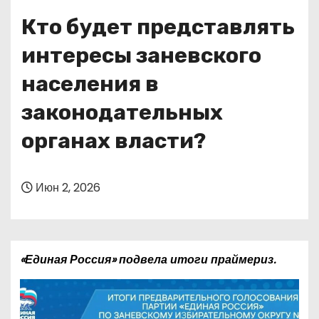
о
Кто будет представлять
м
у
интересы заневского
населения в
законодательных
органах власти?
Июн 2, 2026
«Единая Россия» подвела итоги праймериз.