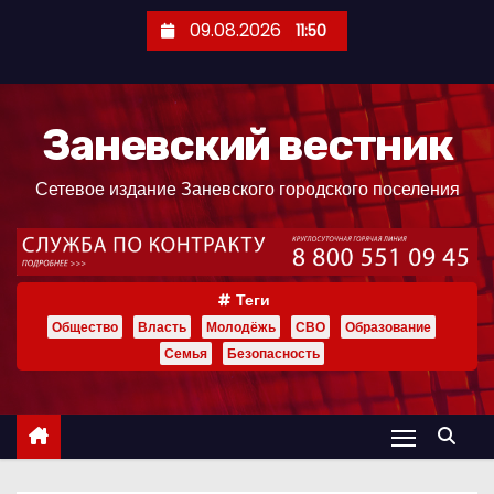
П
09.08.2026
11:50
е
р
е
Заневский вестник
й
т
Сетевое издание Заневского городского поселения
и
к
с
о
Теги
д
Общество
Власть
Молодёжь
СВО
Образование
е
Семья
Безопасность
р
ж
и
м