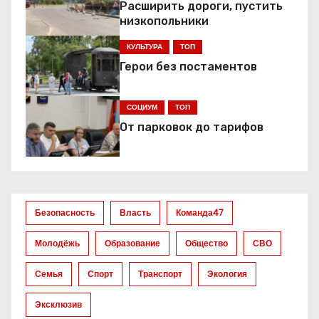
Расширить дороги, пустить
ц
низкопольники
и
КУЛЬТУРА
ТОП
я
Герои без постаментов
п
СОЦИУМ
ТОП
о
От парковок до тарифов
з
а
Безопасность
Власть
Команда47
п
Молодёжь
Образование
Общество
СВО
и
Семья
Спорт
Транспорт
Экология
с
Эксклюзив
я