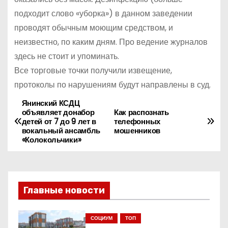
подходит слово «уборка») в данном заведении
проводят обычным моющим средством, и
неизвестно, по каким дням. Про ведение журналов
здесь не стоит и упоминать.
Все торговые точки получили извещение,
протоколы по нарушениям будут направлены в суд.
Янинский КСДЦ
Н
объявляет донабор
Как распознать
детей от 7 до 9 лет в
телефонных
а
вокальный ансамбль
мошенников
«Колокольчики»
в
и
Главные новости
г
а
СОЦИУМ
ТОП