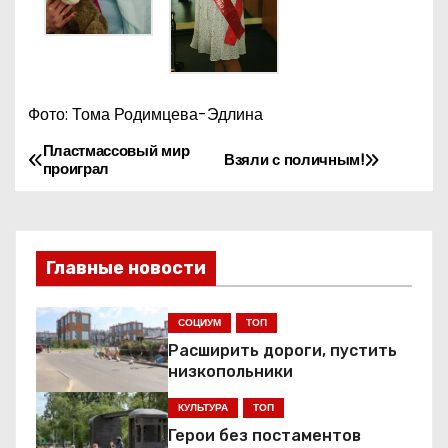
Фото: Тома Родимцева-Эдлина
Пластмассовый мир
Н
Взяли с поличным!
проиграл
а
в
Главные новости
и
г
СОЦИУМ
ТОП
Расширить дороги, пустить
а
низкопольники
ц
КУЛЬТУРА
ТОП
Герои без постаментов