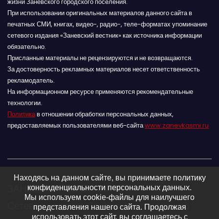
жизни Заневского городского поселения.
При использовании оригинальных материалов данного сайта в
печатных СМИ, книгах, видео-, радио-, теле-форматах упоминание
сетевого издания «Заневский вестник» как источника информации
обязательно.
Присланные материалы не рецензируются и не возвращаются.
За достоверность рекламных материалов несет ответственность
рекламодатель.
На информационном ресурсе применяются рекомендательные
технологии.
Политика
в отношении обработки персональных данных,
предоставляемых пользователями веб-сайта
www.zanevkasmi.ru
Находясь на данном сайте, вы принимаете политику
ЗАНЕВСКИЙ ВЕСТНИК 16+
конфиденциальности персональных данных.
Мы используем cookie-файлы для наилучшего
Сетевое издание Заневского городского
представления нашего сайта. Продолжая
использовать этот сайт, вы соглашаетесь с