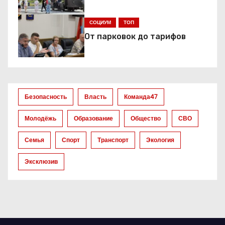
и
я
СОЦИУМ
ТОП
От парковок до тарифов
п
о
з
Безопасность
Власть
Команда47
а
Молодёжь
Образование
Общество
СВО
п
Семья
Спорт
Транспорт
Экология
и
Эксклюзив
с
я
м