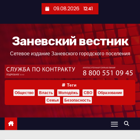
П
09.08.2026
12:41
е
р
е
Заневский вестник
й
т
Сетевое издание Заневского городского поселения
и
к
с
о
Теги
д
Общество
Власть
Молодёжь
СВО
Образование
е
Семья
Безопасность
р
ж
и
м