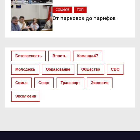
я
СОЦИУМ
ТОП
п
От парковок до тарифов
о
з
а
Безопасность
Власть
Команда47
п
Молодёжь
Образование
Общество
СВО
и
Семья
Спорт
Транспорт
Экология
с
Эксклюзив
я
м