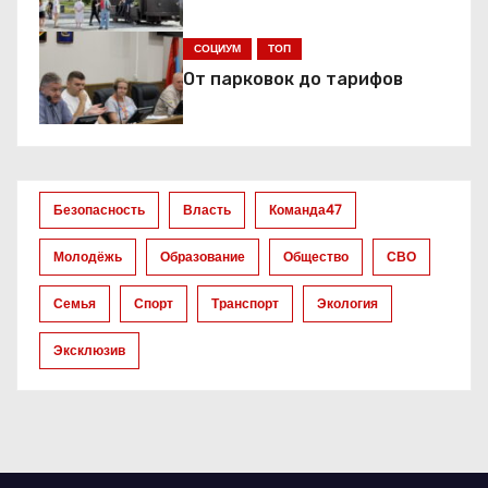
и
я
СОЦИУМ
ТОП
От парковок до тарифов
п
о
з
Безопасность
Власть
Команда47
а
Молодёжь
Образование
Общество
СВО
п
Семья
Спорт
Транспорт
Экология
и
Эксклюзив
с
я
м