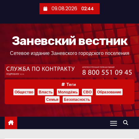
П
09.08.2026
02:44
е
р
е
Заневский вестник
й
т
Сетевое издание Заневского городского поселения
и
к
с
о
Теги
д
Общество
Власть
Молодёжь
СВО
Образование
е
Семья
Безопасность
р
ж
и
м