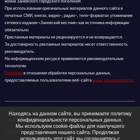
жизни Заневского городского поселения.
При использовании оригинальных материалов данного сайта в
печатных СМИ, книгах, видео-, радио-, теле-форматах упоминание
сетевого издания «Заневский вестник» как источника информации
обязательно.
Присланные материалы не рецензируются и не возвращаются.
За достоверность рекламных материалов несет ответственность
рекламодатель.
На информационном ресурсе применяются рекомендательные
технологии.
Политика
в отношении обработки персональных данных,
предоставляемых пользователями веб-сайта
www.zanevkasmi.ru
Находясь на данном сайте, вы принимаете политику
ЗАНЕВСКИЙ ВЕСТНИК 16+
конфиденциальности персональных данных.
Мы используем cookie-файлы для наилучшего
Сетевое издание Заневского городского
представления нашего сайта. Продолжая
использовать этот сайт, вы соглашаетесь с