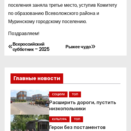
поселения заняла третье место, уступив Комитету
по образованию Всеволожского района и
Муринскому городскому поселению.
Поздравляем!
Всероссийский
Н
Рыжее чудо
субботник – 2025
а
в
Главные новости
и
г
СОЦИУМ
ТОП
Расширить дороги, пустить
а
низкопольники
ц
КУЛЬТУРА
ТОП
Герои без постаментов