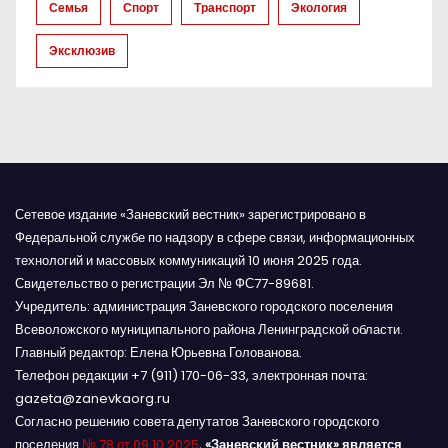
и
Семья
Спорт
Транспорт
Экология
с
Эксклюзив
я
м
Сетевое издание «Заневский вестник» зарегистрировано в
Федеральной службе по надзору в сфере связи, информационных
технологий и массовых коммуникаций 10 июня 2025 года.
Свидетельство о регистрации Эл № ФС77-89681.
Учредитель: администрация Заневского городского поселения
Всеволожского муниципального района Ленинградской области.
Главный редактор: Елена Юрьевна Голованова.
Телефон редакции +7 (911) 170-06-33, электронная почта:
gazeta@zanevkaorg.ru
Согласно решению совета депутатов Заневского городского
поселения
№ 78 от 09.10.2025
,
«Заневский вестник» является