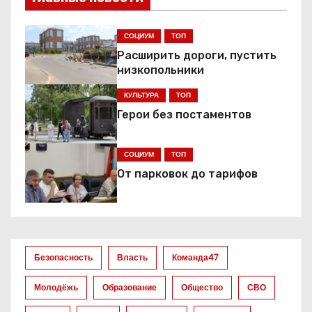
г
СОЦИУМ
ТОП
а
Расширить дороги, пустить
низкопольники
ц
КУЛЬТУРА
ТОП
и
Герои без постаментов
я
СОЦИУМ
ТОП
п
От парковок до тарифов
о
з
а
Безопасность
Власть
Команда47
п
Молодёжь
Образование
Общество
СВО