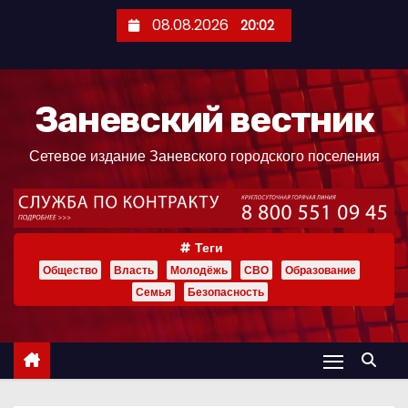
П
08.08.2026
20:02
е
р
е
Заневский вестник
й
т
Сетевое издание Заневского городского поселения
и
к
с
о
Теги
д
Общество
Власть
Молодёжь
СВО
Образование
е
Семья
Безопасность
р
ж
и
м