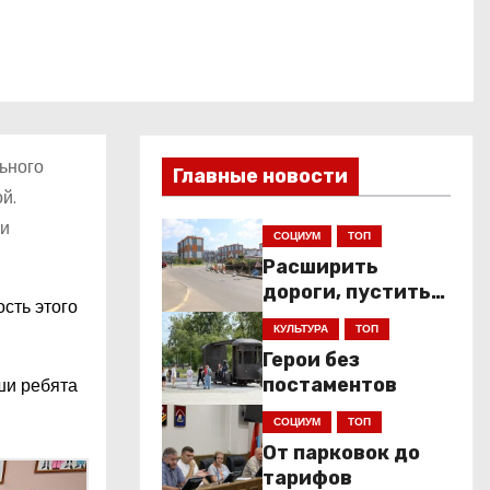
ьного
Главные новости
й.
 и
СОЦИУМ
ТОП
Расширить
дороги, пустить
сть этого
низкопольники
КУЛЬТУРА
ТОП
Герои без
ши ребята
постаментов
СОЦИУМ
ТОП
От парковок до
тарифов