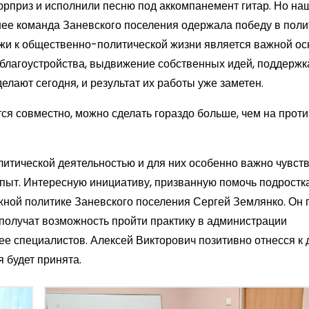
юрприз и исполнили песню под аккомпанемент гитар. Но на
нее команда Заневского поселения одержала победу в поли
ежи к общественно-политической жизни является важной ос
 благоустройства, выдвижение собственных идей, поддержк
елают сегодня, и результат их работы уже заметен.
я совместно, можно сделать гораздо больше, чем на проти
литической деятельностью и для них особенно важно чувст
пыт. Интересную инициативу, призванную помочь подростка
жной политике Заневского поселения Сергей Землянко. Он
 получат возможность пройти практику в администрации
ее специалистов. Алексей Викторович позитивно отнесся к
 будет принята.