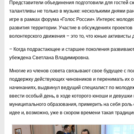
Представители объединения подготовили для гостей с
талантливы не только в музыке: несколькими днями ра
игре в рамках форума «Голос России». Интерес молод
развития территории. Участие в обсуждениях проектов
волонтерского движения – это то, что юные активисты д
– Когда подрастающее и старшее поколения развиваютс
убеждена Светлана Владимировна.
Многие из членов совета связывают свое будущее с по
поддержку действующих чиновников и перенимать их о
начинаниях, выдвинул ведущий специалист по молоде
ввести особый день, в ходе которого юноши и девушки
муниципального образования, примерить на себя роль 
идее и, возможно, уже в скором времени такая традиция