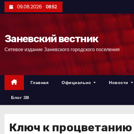
П
09.08.2026
08:52
е
р
е
Заневский вестник
й
т
Сетевое издание Заневского городского поселения
и
к
с
о
Главная
Официально
Новости
д
е
Блог ЗВ
р
ж
и
Ключ к процветанию 
м