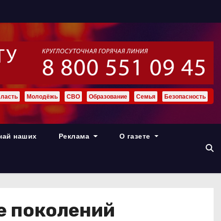
ласть
Молодёжь
СВО
Образование
Семья
Безопасность
най наших
Реклама
О газете
ге поколений