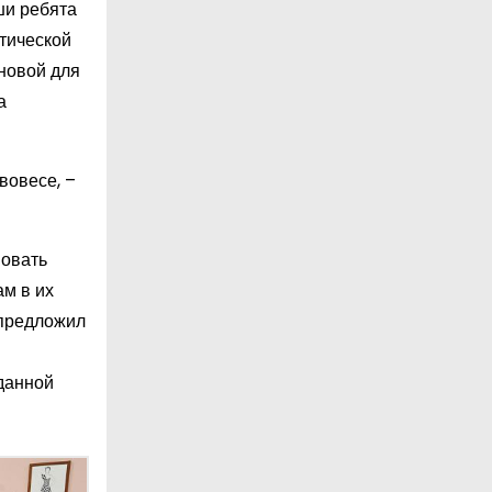
ши ребята
тической
новой для
а
вовесе, –
вовать
м в их
 предложил
 данной