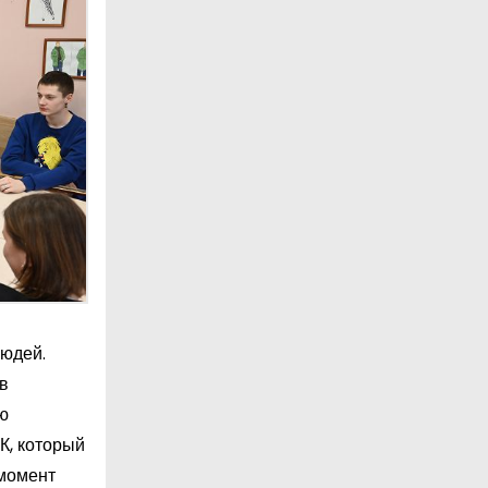
людей.
в
ю
К, который
 момент