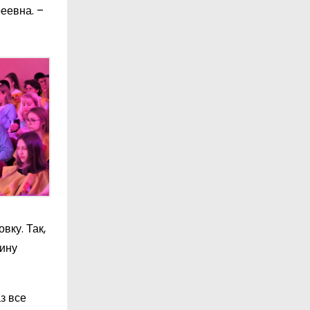
еевна. –
вку. Так,
тину
з все