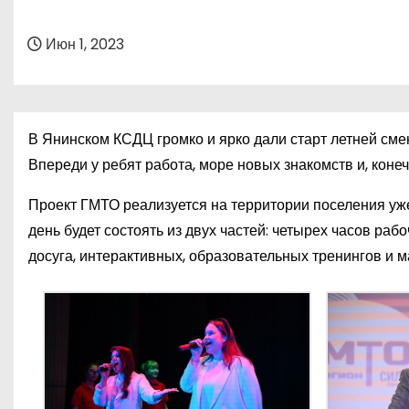
о
м
Июн 1, 2023
у
В Янинском КСДЦ громко и ярко дали старт летней сме
Впереди у ребят работа, море новых знакомств и, конеч
Проект ГМТО реализуется на территории поселения уже
день будет состоять из двух частей: четырех часов ра
досуга, интерактивных, образовательных тренингов и м