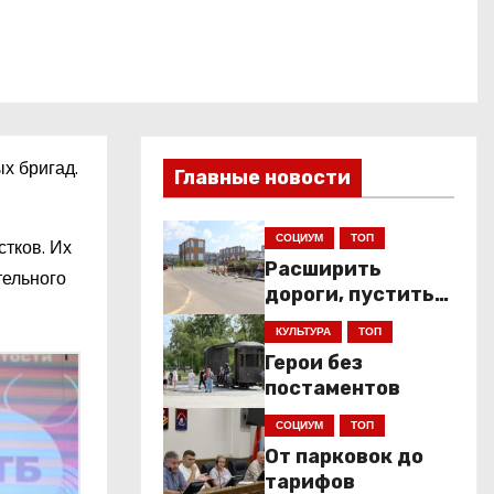
х бригад.
Главные новости
СОЦИУМ
ТОП
стков. Их
Расширить
тельного
дороги, пустить
низкопольники
КУЛЬТУРА
ТОП
Герои без
постаментов
СОЦИУМ
ТОП
От парковок до
тарифов