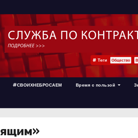
Теги
Общество
В
#СВОИХНЕБРОСАЕМ
Время с пользой
З
оящим»