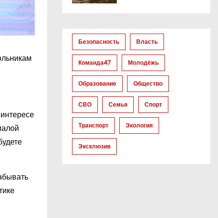
Безопасность
Власть
кольникам
Команда47
Молодёжь
Образование
Общество
СВО
Семья
Спорт
 интересе
Транспорт
Экология
малой
будете
Эксклюзив
забывать
тике