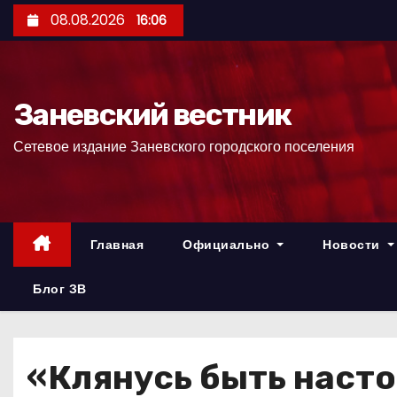
П
08.08.2026
16:06
е
р
е
Заневский вестник
й
т
Сетевое издание Заневского городского поселения
и
к
с
о
Главная
Официально
Новости
д
е
Блог ЗВ
р
ж
и
«Клянусь быть наст
м