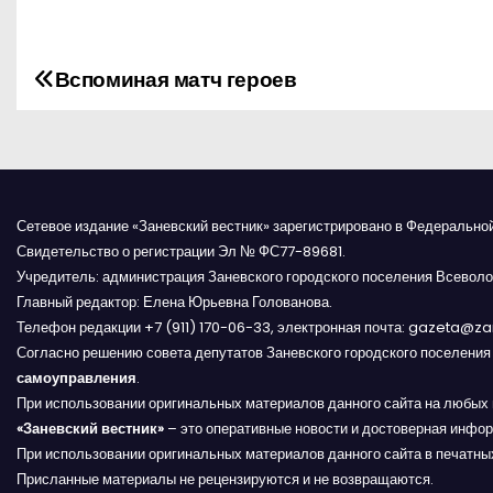
Вспоминая матч героев
Н
а
в
и
Сетевое издание «Заневский вестник» зарегистрировано в Федерально
Свидетельство о регистрации Эл № ФС77-89681.
г
Учредитель: администрация Заневского городского поселения Всеволо
Главный редактор: Елена Юрьевна Голованова.
а
Телефон редакции +7 (911) 170-06-33, электронная почта: gazeta@z
Согласно решению совета депутатов Заневского городского поселени
ц
самоуправления
.
и
При использовании оригинальных материалов данного сайта на любых 
«Заневский вестник»
– это оперативные новости и достоверная инфор
я
При использовании оригинальных материалов данного сайта в печатных
Присланные материалы не рецензируются и не возвращаются.