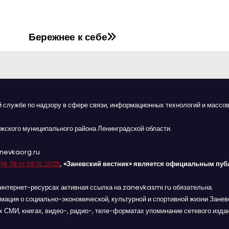
Бережнее к себе
й службе по надзору в сфере связи, информационных технологий и массов
жского муниципального района Ленинградской области.
anevkaorg.ru
я
№ 78 от 09.10.2025
,
«Заневский вестник» является официальным пуб
интернет-ресурсах активная ссылка на zanevkasmi.ru обязательна.
мация о социально-экономической, культурной и спортивной жизни Заневс
 СМИ, книгах, видео-, радио-, теле-форматах упоминание сетевого изда