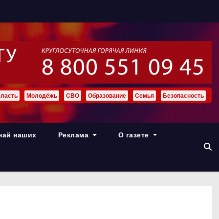
ласть
Молодёжь
СВО
Образование
Семья
Безопасность
най наших
Реклама
О газете