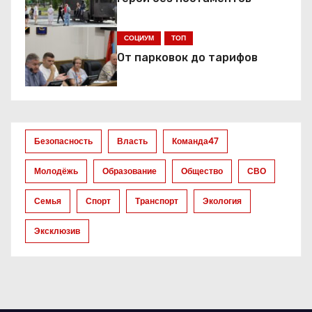
я
СОЦИУМ
ТОП
п
От парковок до тарифов
о
з
а
Безопасность
Власть
Команда47
п
Молодёжь
Образование
Общество
СВО
и
Семья
Спорт
Транспорт
Экология
с
Эксклюзив
я
м