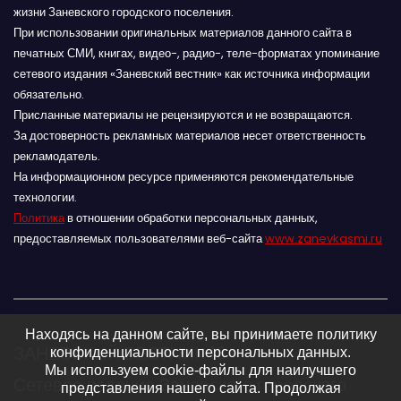
жизни Заневского городского поселения.
При использовании оригинальных материалов данного сайта в
печатных СМИ, книгах, видео-, радио-, теле-форматах упоминание
сетевого издания «Заневский вестник» как источника информации
обязательно.
Присланные материалы не рецензируются и не возвращаются.
За достоверность рекламных материалов несет ответственность
рекламодатель.
На информационном ресурсе применяются рекомендательные
технологии.
Политика
в отношении обработки персональных данных,
предоставляемых пользователями веб-сайта
www.zanevkasmi.ru
Находясь на данном сайте, вы принимаете политику
ЗАНЕВСКИЙ ВЕСТНИК 16+
конфиденциальности персональных данных.
Мы используем cookie-файлы для наилучшего
Сетевое издание Заневского городского
представления нашего сайта. Продолжая