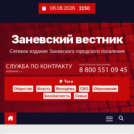
П
06.08.2026
22:50
е
р
е
Заневский вестник
й
т
Сетевое издание Заневского городского поселения
и
к
с
о
Теги
д
Общество
Власть
Молодёжь
СВО
Образование
е
Безопасность
Семья
р
ж
и
м