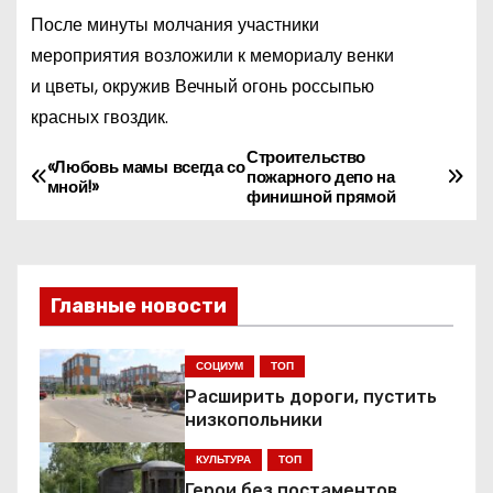
После минуты молчания участники
мероприятия возложили к мемориалу венки
и цветы, окружив Вечный огонь россыпью
красных гвоздик.
Строительство
Н
«Любовь мамы всегда со
пожарного депо на
мной!»
финишной прямой
а
в
и
Главные новости
г
СОЦИУМ
ТОП
а
Расширить дороги, пустить
низкопольники
ц
КУЛЬТУРА
ТОП
и
Герои без постаментов