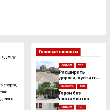
Главные новости
, одежду
СОЦИУМ
ТОП
Расширить
дороги, пустить
низкопольники
р спорта,
КУЛЬТУРА
ТОП
овет.
Герои без
удалось
постаментов
СОЦИУМ
ТОП