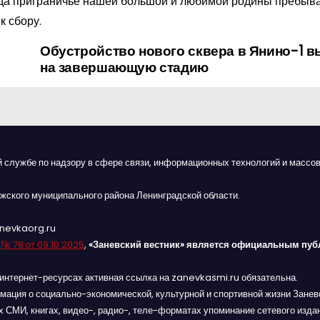
огда приграничье нашей большой и любимой родины пребыва
к сбору.
Обустройство нового сквера в Янино-1 
на завершающую стадию
й службе по надзору в сфере связи, информационных технологий и массов
жского муниципального района Ленинградской области.
anevkaorg.ru
я
№ 78 от 09.10.2025
,
«Заневский вестник» является официальным пуб
интернет-ресурсах активная ссылка на zanevkasmi.ru обязательна.
мация о социально-экономической, культурной и спортивной жизни Заневс
 СМИ, книгах, видео-, радио-, теле-форматах упоминание сетевого изда