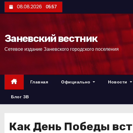
П
08.08.2026
05:57
е
р
е
Заневский вестник
й
т
Сетевое издание Заневского городского поселения
и
к
с
о
Главная
Официально
Новости
д
е
Блог ЗВ
р
ж
и
Как День Победы вст
м