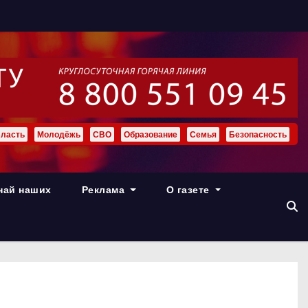
ласть
Молодёжь
СВО
Образование
Семья
Безопасность
най наших
Реклама
О газете