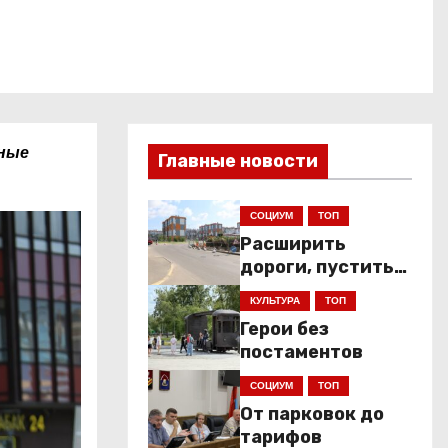
чные
Главные новости
СОЦИУМ
ТОП
Расширить
дороги, пустить
низкопольники
КУЛЬТУРА
ТОП
Герои без
постаментов
СОЦИУМ
ТОП
От парковок до
тарифов