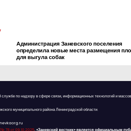
7
Администрация Заневского поселения
определила новые места размещения пл
для выгула собак
й службе по надзору в сфере связи, информационных технологий и массов
жского муниципального района Ленинградской области.
anevkaorg.ru
я
№ 78 от 09.10.2025
,
«Заневский вестник» является официальным пуб