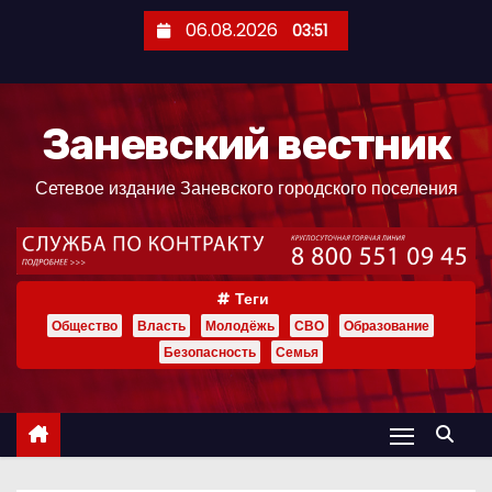
П
06.08.2026
03:51
е
р
е
Заневский вестник
й
т
Сетевое издание Заневского городского поселения
и
к
с
о
Теги
д
Общество
Власть
Молодёжь
СВО
Образование
е
Безопасность
Семья
р
ж
и
м