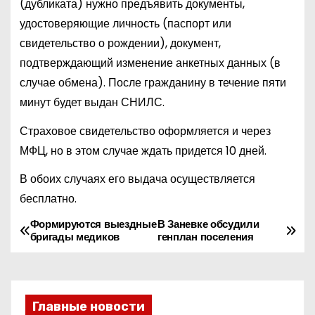
(дубликата) нужно предъявить документы,
удостоверяющие личность (паспорт или
свидетельство о рождении), документ,
подтверждающий изменение анкетных данных (в
случае обмена). После гражданину в течение пяти
минут будет выдан СНИЛС.
Страховое свидетельство оформляется и через
МФЦ, но в этом случае ждать придется 10 дней.
В обоих случаях его выдача осуществляется
бесплатно.
Формируются выездные
В Заневке обсудили
Н
бригады медиков
генплан поселения
а
в
Главные новости