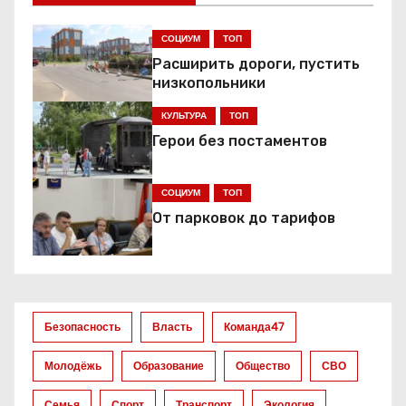
и
г
СОЦИУМ
ТОП
Расширить дороги, пустить
а
низкопольники
ц
КУЛЬТУРА
ТОП
Герои без постаментов
и
я
СОЦИУМ
ТОП
От парковок до тарифов
п
о
з
Безопасность
Власть
Команда47
а
Молодёжь
Образование
Общество
СВО
п
Семья
Спорт
Транспорт
Экология