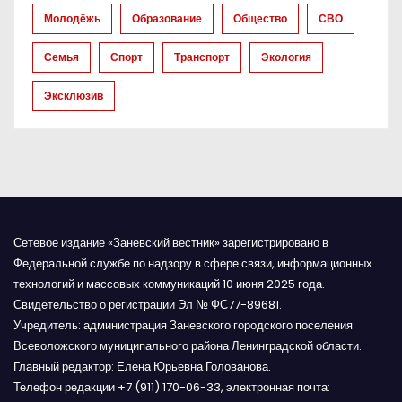
а
Молодёжь
Образование
Общество
СВО
п
Семья
Спорт
Транспорт
Экология
и
Эксклюзив
с
я
м
Сетевое издание «Заневский вестник» зарегистрировано в
Федеральной службе по надзору в сфере связи, информационных
технологий и массовых коммуникаций 10 июня 2025 года.
Свидетельство о регистрации Эл № ФС77-89681.
Учредитель: администрация Заневского городского поселения
Всеволожского муниципального района Ленинградской области.
Главный редактор: Елена Юрьевна Голованова.
Телефон редакции +7 (911) 170-06-33, электронная почта: