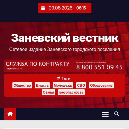
П
09.08.2026
06:15
е
р
е
Заневский вестник
й
т
Сетевое издание Заневского городского поселения
и
к
с
о
Теги
д
Общество
Власть
Молодёжь
СВО
Образование
е
Семья
Безопасность
р
ж
и
м