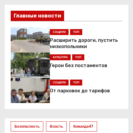
а
в
Главные новости
и
СОЦИУМ
ТОП
г
Расширить дороги, пустить
низкопольники
а
КУЛЬТУРА
ТОП
ц
Герои без постаментов
и
СОЦИУМ
ТОП
я
От парковок до тарифов
п
о
з
Безопасность
Власть
Команда47